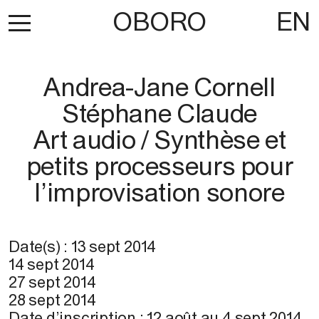
OBORO
EN
Andrea-Jane Cornell
Stéphane Claude
Art audio / Synthèse et
petits processeurs pour
l’improvisation sonore
Date(s) :
13 sept 2014
14 sept 2014
27 sept 2014
28 sept 2014
Date d’inscription :
12 août
au
4 sept 2014