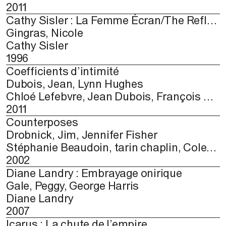
2011
Cathy Sisler : La Femme Écran/The Reflexive Woman
Gingras, Nicole
Cathy Sisler
1996
Coefficients d’intimité
Dubois, Jean, Lynn Hughes
Chloé Lefebvre, Jean Dubois, François Quévillon, Lynn Hughes, Heather Kelly, Karmen Franinovic, Yon Visell, Adad Hannah, Niklas Roy, Ying Gao, Matthew Biederman, James Partaik
2011
Counterposes
Drobnick, Jim, Jennifer Fisher
Stéphanie Beaudoin, tarin chaplin, Colette, Kim Dawn Dawn, Christof Migone, Shawna Dempsey, Lorri Millan, Rachel Echenberg, Nathalie Grimard, Louise Liliefeldt, Christine Martin, David McFarlane, The Other Theatre, Kathryn Walter
2002
Diane Landry : Embrayage onirique
Gale, Peggy, George Harris
Diane Landry
2007
Icarus : La chute de l’empire