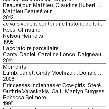
Beauséjour, Mathieu, Claudine Hubert, André-Louis Paré
Mathieu Beauséjour
2012
Je vais vous raconter une histoire de fantômes : Vidéos de Nelson Henricks
Ross, Christine
Nelson Henricks
1995
Laboratoire parcellaire
Canty, Daniel, Caroline Loncol Daigneault, Chantal Neveu, Jack Stanley
2011
Moments
Lumb, Janet, Cindy Mochizuki, Donald Quan, Tetsuro Shigematsu, Roger Sinha
2006
Princesses indiennes et Cow-girls: Stéréotypes de la frontière
Guthrie Valaskakis, Gail , Marilyn Burgess
Rebecca Belmore
1995