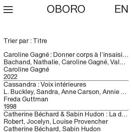
OBORO
EN
Trier par :
Titre
Caroline Gagné : Donner corps à l’insaisissable / Embodying the Intangible
Bachand, Nathalie, Caroline Gagné, Valérie Litalien, Viviane Paradis, Tamar Tembeck
Caroline Gagné
2022
Cassandra : Voix intérieures
L. Buckley, Sandra, Anne Carson, Annie Martin
Freda Guttman
1998
Catherine Béchard & Sabin Hudon : La dérive de l’instant
Robert, Jocelyn, Louise Provencher
Catherine Béchard, Sabin Hudon