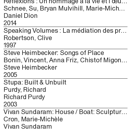
Réflexions : Un hommage à la vie et l’œuvre de Daniel Dion (1958-2014)
Schnee, Su, Bryan Mulvihill, Marie-Michèle Cron, J.R. Carpenter, Richard Gagnier
Daniel Dion
2014
Speaking Volumes : La médiation des pratiques artistiques
Robertson, Clive
1997
Steve Heimbecker: Songs of Place
Bonin, Vincent, Anna Friz, Chistof Migone, F. Scott Taylor, Barry Truax
Steve Heimbecker
2005
Stupa: Built & Unbuilt
Purdy, Richard
Richard Purdy
2003
Vivan Sundaram: House / Boat: Sculptures in Steel, Glass and Video
Cron, Marie-Michèle
Vivan Sundaram