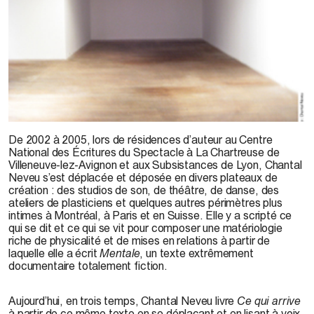
© C. Neveu, 2008
De 2002 à 2005, lors de résidences d’auteur au Centre
National des Écritures du Spectacle à La Chartreuse de
Villeneuve-lez-Avignon et aux Subsistances de Lyon, Chantal
Neveu s’est déplacée et déposée en divers plateaux de
création : des studios de son, de théâtre, de danse, des
ateliers de plasticiens et quelques autres périmètres plus
intimes à Montréal, à Paris et en Suisse. Elle y a scripté ce
qui se dit et ce qui se vit pour composer une matériologie
riche de physicalité et de mises en relations à partir de
laquelle elle a écrit
Mentale
, un texte extrêmement
documentaire totalement fiction.
Aujourd’hui, en trois temps, Chantal Neveu livre
Ce qui arrive
à partir de ce même texte en se déplaçant et en lisant à voix