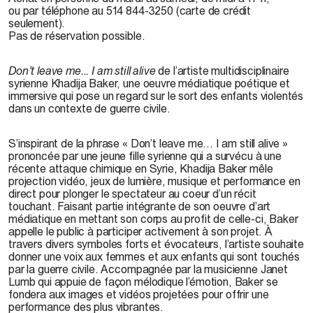
ou par téléphone au 514 844-3250 (carte de crédit
seulement).
Pas de réservation possible.
Don’t leave me... I am still alive
de l’artiste multidisciplinaire
syrienne Khadija Baker, une oeuvre médiatique poétique et
immersive qui pose un regard sur le sort des enfants violentés
dans un contexte de guerre civile.
S’inspirant de la phrase « Don’t leave me... I am still alive »
prononcée par une jeune fille syrienne qui a survécu à une
récente attaque chimique en Syrie, Khadija Baker mêle
projection vidéo, jeux de lumière, musique et performance en
direct pour plonger le spectateur au coeur d’un récit
touchant. Faisant partie intégrante de son oeuvre d’art
médiatique en mettant son corps au profit de celle-ci, Baker
appelle le public à participer activement à son projet. À
travers divers symboles forts et évocateurs, l’artiste souhaite
donner une voix aux femmes et aux enfants qui sont touchés
par la guerre civile. Accompagnée par la musicienne Janet
Lumb qui appuie de façon mélodique l’émotion, Baker se
fondera aux images et vidéos projetées pour offrir une
performance des plus vibrantes.