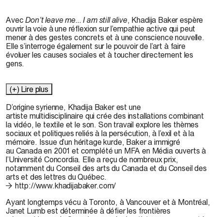
Avec
Don’t leave me... I am still alive
, Khadija Baker espère
ouvrir la voie à une réflexion sur l’empathie active qui peut
mener à des gestes concrets et à une conscience nouvelle.
Elle s’interroge également sur le pouvoir de l’art à faire
évoluer les causes sociales et à toucher directement les
gens.
(+) Lire plus
D’origine syrienne,
Khadija Baker
est une
artiste multidisciplinaire qui crée des installations combinant
la vidéo, le textile et le son. Son travail explore les thèmes
sociaux et politiques reliés à la persécution, à l’exil et à la
mémoire. Issue d’un héritage kurde, Baker a immigré
au Canada en 2001 et complété un MFA en Média ouverts à
l’Université Concordia. Elle a reçu de nombreux prix,
notamment du Conseil des arts du Canada et du Conseil des
arts et des lettres du Québec.
http://www.khadijabaker.com/
Ayant longtemps vécu à Toronto, à Vancouver et à Montréal,
Janet Lumb
est déterminée à défier les frontières