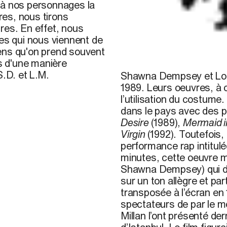
 à nos personnages la
ures, nous tirons
res. En effet, nous
ges qui nous viennent de
ens qu'on prend souvent
es d'une manière
Photo avec l’autorisation de
S.D. et L.M.
Shawna Dempsey et Lorr
1989. Leurs oeuvres, à 
l’utilisation du costume
dans le pays avec des p
Desire
(1989),
Mermaid i
Virgin
(1992). Toutefois
performance rap intitul
minutes, cette oeuvre m
Shawna Dempsey) qui décr
sur un ton allègre et pa
transposée à l’écran en 1
spectateurs de par le m
Millan l’ont présenté de