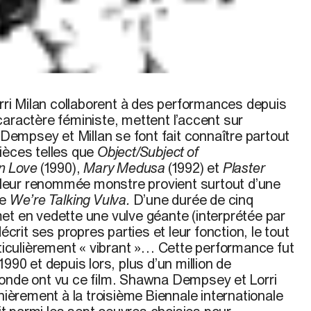
 l’artiste
i Milan collaborent à des performances depuis
caractère féministe, mettent l’accent sur
. Dempsey et Millan se font fait connaître partout
ièces telles que
Object/Subject of
n Love
(1990),
Mary Medusa
(1992) et
Plaster
, leur renommée monstre provient surtout d’une
ée
We’re Talking Vulva.
D’une durée de cinq
et en vedette une vulve géante (interprétée par
it ses propres parties et leur fonction, le tout
rticulièrement « vibrant »… Cette performance fut
990 et depuis lors, plus d’un million de
onde ont vu ce film. Shawna Dempsey et Lorri
rnièrement à la troisième Biennale internationale