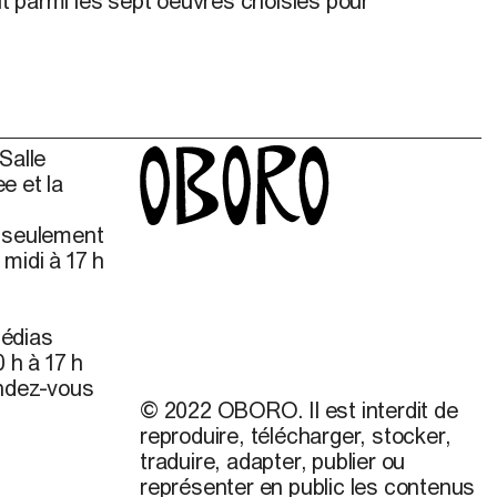
ait parmi les sept oeuvres choisies pour
Salle
e et la
s seulement
midi à 17 h
édias
 h à 17 h
endez-vous
© 2022 OBORO. Il est interdit de
reproduire, télécharger, stocker,
traduire, adapter, publier ou
représenter en public les contenus