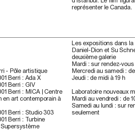
d’Istanbul. Le film figur
représenter le Canada.
Les expositions dans la 
Daniel-Dion et Su Schne
deuxième galerie
Mardi : sur rendez-vou
ri - Pôle artistique
Mercredi au samedi : de 
01 Berri : Ada X
Jeudi : de midi à 19 h
01 Berri : GIV
01 Berri : MICA | Centre
Laboratoire nouveaux m
n en art contemporain à
Mardi au vendredi : de 10
Samedi au lundi : sur r
01 Berri : Studio 303
seulement
01 Berri : Turbine
r Supersystème