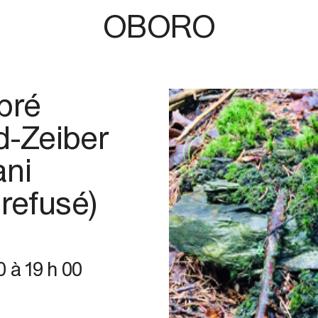
OBORO
pré
-Zeiber
ani
 refusé)
0
à
19 h 00