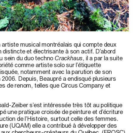
n artiste musical montréalais qui compte deux
distincte et électrisante à son actif. D’abord
au sein du duo techno
Crackhaus
, il a par la suite
riété comme artiste solo sur l’étiquette
isquée, notamment avec la parution de son
n 2006. Depuis, Beaupré a endisqué plusieurs
es de renom, telles que Circus Company et
ald-Zeiber
s’est intéressée très tôt au politique
ppé une pratique croisée de peinture et d’écriture
uction de l’Histoire, surtout celle des femmes.
ure (UQAM) elle a contribué à développer des
 aux chercheurs-créateurs du Québec. (FRQSC).