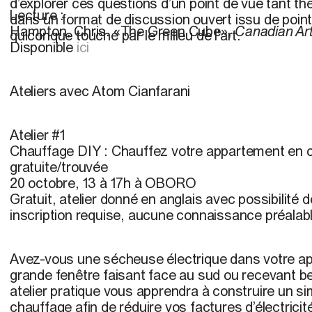
d’explorer ces questions d’un point de vue tant th
Lecture :
dans un format de discussion ouvert issu de poin
Hampton, Chris. «The Green Cube»,
Canadian Ar
quiconque touché par le milieu de l'art.
Disponible
ici
Ateliers avec Atom Cianfarani
Atelier #1
Chauffage DIY : Chauffez votre appartement en ca
gratuite/trouvée
20 octobre, 13 à 17h à OBORO
Gratuit, atelier donné en anglais avec possibilité 
inscription requise, aucune connaissance préalab
Avez-vous une sécheuse électrique dans votre 
grande fenêtre faisant face au sud ou recevant b
atelier pratique vous apprendra à construire un si
chauffage afin de réduire vos factures d’électricité