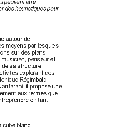
es peuvent être
r des heuristiques pour
he autour de
des moyens par lesquels
ions sur des plans
e musicien, penseur et
r de sa structure
ctivités explorant ces
 Monique Régimbald-
Cianfarani, il propose une
tivement aux termes que
ntreprendre en tant
e cube blanc