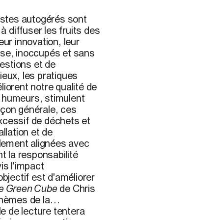
tistes autogérés sont
 diffuser les fruits des
eur innovation, leur
ase, inoccupés et sans
estions et de
ieux, les pratiques
liorent notre qualité de
s humeurs, stimulent
açon générale, ces
xcessif de déchets et
llation et de
lement alignées avec
nt la responsabilité
is l'impact
objectif est d'améliorer
e Green Cube
de Chris
hèmes de la
e de lecture tentera