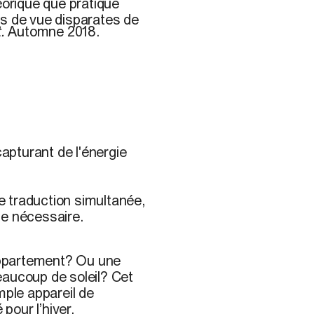
éorique que pratique
ts de vue disparates de
t.
Automne 2018.
pturant de l'énergie
de traduction simultanée,
le nécessaire.
appartement? Ou une
eaucoup de soleil? Cet
mple appareil de
 pour l’hiver.