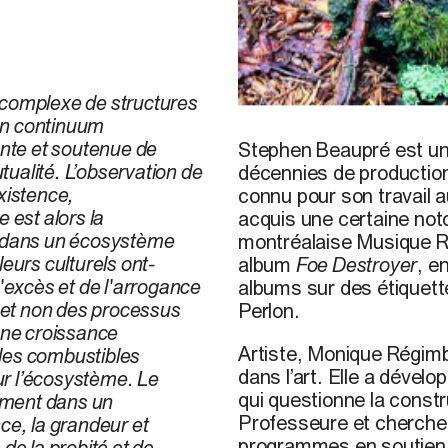
 complexe de structures
 un continuum
© S. Beaupré, 2018
ente et soutenue de
Stephen Beaupré
est u
ualité. L’observation de
décennies de production 
xistence,
connu pour son travail 
 est alors la
acquis une certaine noto
t dans un écosystème
montréalaise Musique R
leurs culturels ont-
album
Foe Destroyer
, e
 l'excès et de l'arrogance
albums sur des étiquett
s et non des processus
Perlon.
une croissance
Artiste,
Monique Régimb
des combustibles
dans l’art. Elle a dévelo
sur l’écosystème. Le
qui questionne la constr
lement dans un
Professeure et cherche
ce, la grandeur et
programmes en soutien
de la probité et de