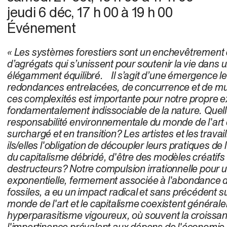
jeudi 6 déc
,
17 h 00
à
19 h 00
Événement
« Les systèmes forestiers sont un enchevêtrement
d’agrégats qui s’unissent pour soutenir la vie dans
élégamment équilibré. Il s’agit d’une émergence l
redondances entrelacées, de concurrence et de mut
ces complexités est importante pour notre propre e
fondamentalement indissociable de la nature. Quelle
responsabilité environnementale du monde de l'ar
surchargé et en transition? Les artistes et les travail
ils/elles l'obligation de découpler leurs pratiques de
du capitalisme débridé, d'être des modèles créatif
destructeurs? Notre compulsion irrationnelle pour 
exponentielle, fermement associée à l'abondance 
fossiles, a eu un impact radical et sans précédent 
monde de l'art et le capitalisme coexistent généra
hyperparasitisme vigoureux, où souvent la croissan
l'impertinence prévalent aux dépens de l'économie, 