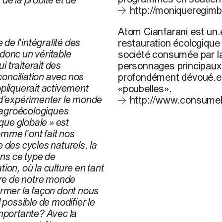
http://moniqueregimb
Atom Cianfarani
est un.
 de l'intégralité des
restauration écologiqu
donc un véritable
société consumée par 
 traiterait des
personnages principaux d
onciliation avec nos
profondément dévoué.e à
pliquerait activement
«poubelles».
 d’expérimenter le monde
http://www.consume
s agroécologiques
ue globale » est
mme l'ont fait nos
 des cycles naturels, la
ans ce type de
tion, où la culture en tant
libre de notre monde
former la façon dont nous
 possible de modifier le
importante? Avec la