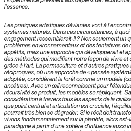
l'essence.
Les pratiques artistiques déviantes vont à l'encontre
systèmes naturels. Dans ces circonstances, à quoi 
engagement ressemblerait-il ? Non seulement un qui
problèmes environnementaux et des tentatives de c
appétits, mais une approche qui développerait et ap
des méthodes qui modifient notre façon de vivre et
grâce à l’art. La permaculture et d'autres pratique
réciproques, où une approche de « pensée systémiq
adoptée, considèrent la forêt comme un modèle (co
ancêtres). Avec un œil reconnaissant pour l'étendue
récursivité se produit, les modèles se répliquent. S
considération à travers tous les aspects de la civilisa
que point central et articulation est cruciale, l’équi
pourrait très bien se dégrader. Si le récit doit trans
vivons fondamentalement sur la planète, alors est-il
paradigme à partir d'une sphère d'influence aussi 