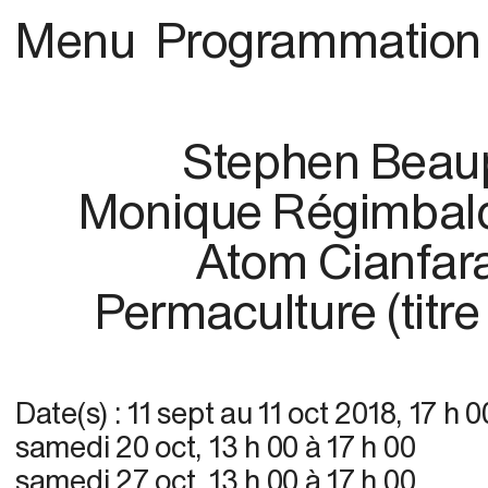
Menu
Programmation
Stephen Beau
Monique Régimbald
Atom Cianfar
Permaculture (titre
Date(s) :
11 sept
au
11 oct 2018
,
17 h 0
samedi 20 oct
,
13 h 00
à
17 h 00
samedi 27 oct
,
13 h 00
à
17 h 00