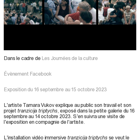
©
Tamara
Vukov
, image tirée de la vidéo
tranzicija
tryptichs
.
Caméra : S.
Dugonjic
,
Dans le cadre de
Les Journées de la culture
2023.
Évènement Facebook
Exposition du 16 septembre au 15 octobre 2023
L'artiste Tamara Vukov explique au public son travail et son
projet
tranzicija triptychs
, exposé dans la petite galerie du 16
septembre au 14 octobre 2023. S'en suivra une visite de
l'exposition en compagnie de l'artiste.
L'installation vidéo immersive
tranzicija
triptych
s
se veut le