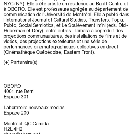
NYC (NY)
. Elle a été artiste en résidence au Banff Centre et
à OBORO. Elle est professeure agrégée au département de
communication de l’Université de Montréal. Elle a publié dans
l’
International Journal of Cultural Studies, Transfers
,
Topia
,
Public
,
Social Semiotics
, et
Le Soulèvement
i
nfini
(eds. Didi-
Huberman et Déry), entre autres. Tamara a coproduit des
projections communautaires, des installations de films et de
vidéos, des projections extérieures et une série de
performances cinématographiques collectives en direct
(Cinémathèque Québécoise, Eastern Front).
(+) Partenaire(s)
OBORO
4001, rue Berri
Espace 301
Laboratoire nouveaux médias
Espace 200
Montréal, QC Canada
H2L 4H2