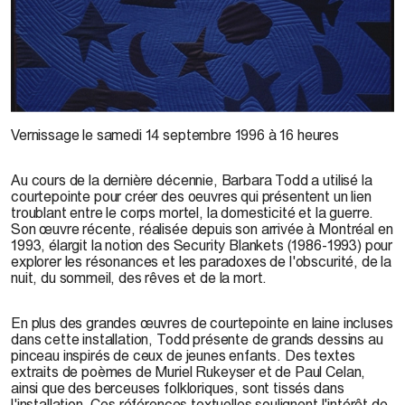
Barbara Todd,
Night Sky
,
1994
Vernissage le samedi 14 septembre 1996 à 16 heures
Au cours de la dernière décennie, Barbara Todd a utilisé la
courtepointe pour créer des oeuvres qui présentent un lien
troublant entre le corps mortel, la domesticité et la guerre.
Son œuvre récente, réalisée depuis son arrivée à Montréal en
1993, élargit la notion des Security Blankets (1986-1993) pour
explorer les résonances et les paradoxes de l'obscurité, de la
nuit, du sommeil, des rêves et de la mort.
En plus des grandes œuvres de courtepointe en laine incluses
dans cette installation, Todd présente de grands dessins au
pinceau inspirés de ceux de jeunes enfants. Des textes
extraits de poèmes de Muriel Rukeyser et de Paul Celan,
ainsi que des berceuses folkloriques, sont tissés dans
l'installation. Ces références textuelles soulignent l'intérêt de