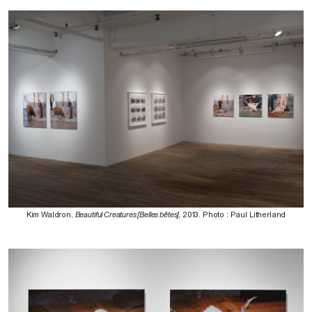
Kim Waldron,
Beautiful Creatures [Belles bêtes],
2013. Photo : Paul Litherland