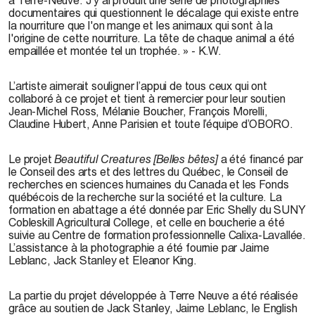
documentaires qui questionnent le décalage qui existe entre
la nourriture que l'on mange et les animaux qui sont à la
l'origine de cette nourriture. La tête de chaque animal a été
empaillée et montée tel un trophée. » - K.W.
L’artiste aimerait souligner l’appui de tous ceux qui ont
collaboré à ce projet et tient à remercier pour leur soutien
Jean-Michel Ross, Mélanie Boucher, François Morelli,
Claudine Hubert, Anne Parisien et toute l’équipe d’OBORO.
Le projet
Beautiful Creatures [Belles bêtes]
a été financé par
le Conseil des arts et des lettres du Québec, le Conseil de
recherches en sciences humaines du Canada et les Fonds
québécois de la recherche sur la société et la culture. La
formation en abattage a été donnée par Eric Shelly du SUNY
Cobleskill Agricultural College, et celle en boucherie a été
suivie au Centre de formation professionnelle Calixa-Lavallée.
L’assistance à la photographie a été fournie par Jaime
Leblanc, Jack Stanley et Eleanor King.
La partie du projet développée à Terre Neuve a été réalisée
grâce au soutien de Jack Stanley, Jaime Leblanc, le English