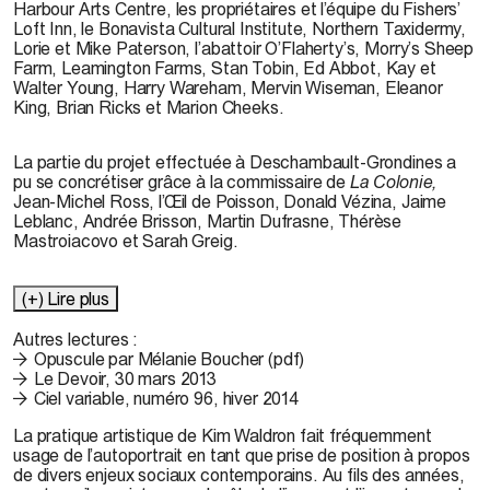
Harbour Arts Centre, les propriétaires et l’équipe du Fishers’
Loft Inn, le Bonavista Cultural Institute, Northern Taxidermy,
Lorie et Mike Paterson, l’abattoir O’Flaherty’s, Morry’s Sheep
Farm, Leamington Farms, Stan Tobin, Ed Abbot, Kay et
Walter Young, Harry Wareham, Mervin Wiseman, Eleanor
King, Brian Ricks et Marion Cheeks.
La partie du projet effectuée à Deschambault-Grondines a
pu se concrétiser grâce à la commissaire de
La Colonie,
Jean-Michel Ross, l’Œil de Poisson, Donald Vézina, Jaime
Leblanc, Andrée Brisson, Martin Dufrasne, Thérèse
Mastroiacovo et Sarah Greig.
(+) Lire plus
Autres lectures :
Opuscule par Mélanie Boucher (pdf)
Le Devoir, 30 mars 2013
Ciel variable, numéro 96, hiver 2014
La pratique artistique de
Kim Waldron
fait fréquemment
usage de l’autoportrait en tant que prise de position à propos
de divers enjeux sociaux contemporains. Au fils des années,