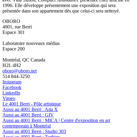
1996. Elle développe présentement une exposition qui sera
présentée dans son appartement dès que celui-ci sera nettoyé.
OBORO
4001, rue Berri
Espace 301
Laboratoire nouveaux médias
Espace 200
Montréal, QC Canada
H2L 4H2
oboro@oboro.net
514 844-3250
Instagram
Facebook
LinkedIn
Vimeo
Le 4001 Berri - Pôle artistique
Aussi au 4001 Berri : Ada X
Aussi au 4001 Berri : GIV
Aussi au 4001 Berri : MICA | Centre d'exposition en art
contemporain à Montréal
Aussi au 4001 Berri : Studio 303
Aussi au 4001 Berri : Turbine