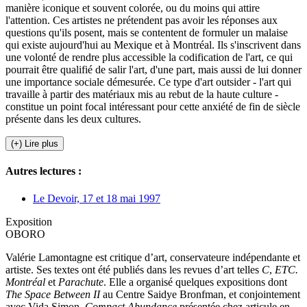
manière iconique et souvent colorée, ou du moins qui attire
l'attention. Ces artistes ne prétendent pas avoir les réponses aux
questions qu'ils posent, mais se contentent de formuler un malaise
qui existe aujourd'hui au Mexique et à Montréal. Ils s'inscrivent dans
une volonté de rendre plus accessible la codification de l'art, ce qui
pourrait être qualifié de salir l'art, d'une part, mais aussi de lui donner
une importance sociale démesurée. Ce type d'art outsider - l'art qui
travaille à partir des matériaux mis au rebut de la haute culture -
constitue un point focal intéressant pour cette anxiété de fin de siècle
présente dans les deux cultures.
(+) Lire plus
Autres lectures :
Le Devoir, 17 et 18 mai 1997
Exposition
OBORO
Valérie Lamontagne est critique d’art, conservateure indépendante et
artiste. Ses textes ont été publiés dans les revues d’art telles
C
,
ETC.
Montréal
et
Parachute
. Elle a organisé quelques expositions dont
The Space Between II
au Centre Saidye Bronfman, et conjointement
avec Vida Simon,
Compact Abundance
présentée chez articule en