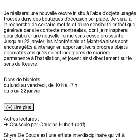
Je réaliserai une nouvelle œuvre in situ à l’aide d’objets usagés
trouvés dans des boutiques d’occasion sur place. Je serai à
la recherche de certains motifs et d’une sensibilité esthétique
générale dans le contexte montréalais, dont je m’inspirerai
pour élaborer une nouvelle forme sans cesse croissante.
Jusqu'au 22 janvier, les Montréalais et Montréalaises sont
encouragéEs à interagir en apportant leurs propres objets
décoratifs afin qu'ils soient incorporés de manière
permanente à l’installation, et jouent ainsi directement sur le
sens de l’œuvre.
Dons de bibelots
du lundi au vendredi, de 10 h à 17 h
du 5 au 22 janvier
(+) Lire plus
Autres lectures :
Opuscule par Claudine Hubert (pdf)
Shyra De Souza
est une artiste interdisciplinaire qui vit à