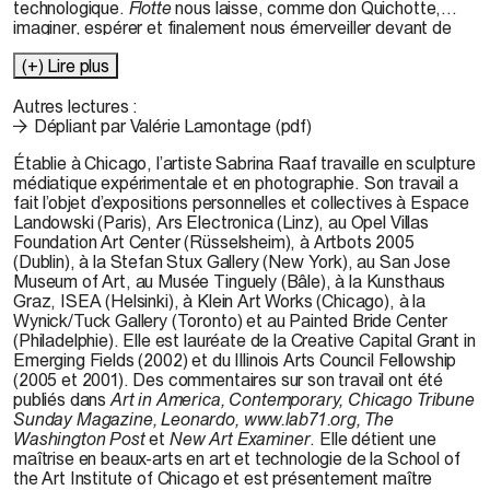
technologique.
Flotte
nous laisse, comme don Quichotte,
imaginer, espérer et finalement nous émerveiller devant de
futures formes de vie hybrides naturelles/technologiques.
(+) Lire plus
Autres lectures :
Dépliant par Valérie Lamontage (pdf)
Établie à Chicago, l’artiste
Sabrina Raaf
travaille en sculpture
médiatique expérimentale et en photographie. Son travail a
fait l’objet d’expositions personnelles et collectives à Espace
Landowski (Paris), Ars Electronica (Linz), au Opel Villas
Foundation Art Center (Rüsselsheim), à Artbots 2005
(Dublin), à la Stefan Stux Gallery (New York), au San Jose
Museum of Art, au Musée Tinguely (Bâle), à la Kunsthaus
Graz, ISEA (Helsinki), à Klein Art Works (Chicago), à la
Wynick/Tuck Gallery (Toronto) et au Painted Bride Center
(Philadelphie). Elle est lauréate de la Creative Capital Grant in
Emerging Fields (2002) et du Illinois Arts Council Fellowship
(2005 et 2001). Des commentaires sur son travail ont été
publiés dans
Art in America, Contemporary, Chicago Tribune
Sunday Magazine, Leonardo, www.lab71.org, The
Washington Post
et
New Art Examiner
. Elle détient une
maîtrise en beaux-arts en art et technologie de la School of
the Art Institute of Chicago et est présentement maître