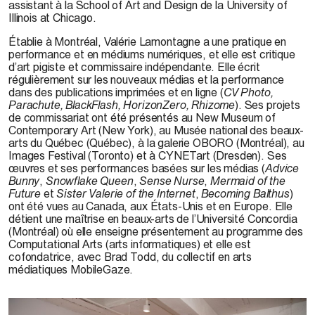
assistant à la School of Art and Design de la University of
Illinois at Chicago.
Établie à Montréal,
Valérie Lamontagne
a une pratique en
performance et en médiums numériques, et elle est critique
d’art pigiste et commissaire indépendante. Elle écrit
régulièrement sur les nouveaux médias et la performance
dans des publications imprimées et en ligne (
CV Photo,
Parachute, BlackFlash, HorizonZero, Rhizome
). Ses projets
de commissariat ont été présentés au New Museum of
Contemporary Art (New York), au Musée national des beaux-
arts du Québec (Québec), à la galerie OBORO (Montréal), au
Images Festival (Toronto) et à CYNETart (Dresden). Ses
œuvres et ses performances basées sur les médias (
Advice
Bunny
,
Snowflake
Queen
,
Sense
Nurse
,
Mermaid of the
Future
et
Sister Valerie of the Internet
,
Becoming Balthus
)
ont été vues au Canada, aux États-Unis et en Europe. Elle
détient une maîtrise en beaux-arts de l’Université Concordia
(Montréal) où elle enseigne présentement au programme des
Computational Arts (arts informatiques) et elle est
cofondatrice, avec Brad Todd, du collectif en arts
médiatiques MobileGaze.