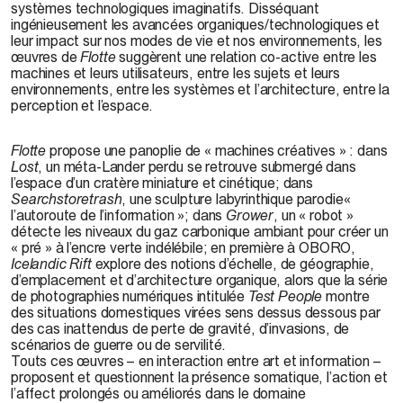
systèmes technologiques imaginatifs. Disséquant
ingénieusement les avancées organiques/technologiques et
leur impact sur nos modes de vie et nos environnements, les
œuvres de
Flotte
suggèrent une relation co-active entre les
machines et leurs utilisateurs, entre les sujets et leurs
environnements, entre les systèmes et l’architecture, entre la
perception et l’espace.
Flotte
propose une panoplie de « machines créatives » : dans
Lost
, un méta-Lander perdu se retrouve submergé dans
l’espace d’un cratère miniature et cinétique; dans
Searchstoretrash
, une sculpture labyrinthique parodie«
l’autoroute de l’information »; dans
Grower
, un « robot »
détecte les niveaux du gaz carbonique ambiant pour créer un
« pré » à l’encre verte indélébile; en première à OBORO,
Icelandic Rift
explore des notions d’échelle, de géographie,
d’emplacement et d’architecture organique, alors que la série
de photographies numériques intitulée
Test People
montre
des situations domestiques virées sens dessus dessous par
des cas inattendus de perte de gravité, d’invasions, de
scénarios de guerre ou de servilité.
Touts ces œuvres – en interaction entre art et information –
proposent et questionnent la présence somatique, l’action et
l’affect prolongés ou améliorés dans le domaine