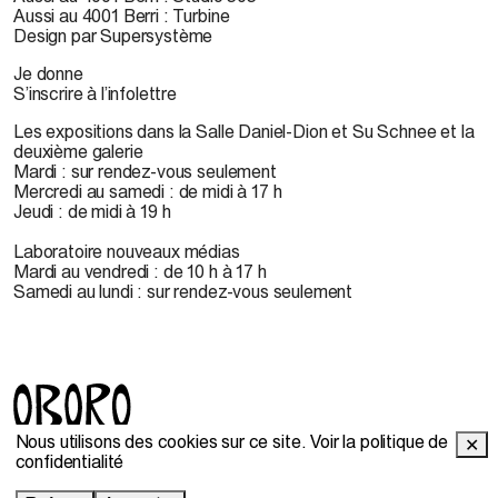
Aussi au 4001 Berri : Turbine
Design par Supersystème
Je donne
S’inscrire à l’infolettre
Les expositions dans la Salle Daniel-Dion et Su Schnee et la
deuxième galerie
Mardi : sur rendez-vous seulement
Mercredi au samedi : de midi à 17 h
Jeudi : de midi à 19 h
Laboratoire nouveaux médias
Mardi au vendredi : de 10 h à 17 h
Samedi au lundi : sur rendez-vous seulement
Nous utilisons des cookies sur ce site.
Voir la politique de
✕
© 2022 OBORO. Il est interdit de reproduire, télécharger,
confidentialité
stocker, traduire, adapter, publier ou représenter en public les