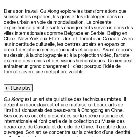
Dans son travail, Gu Xiong explore les transformations que
subissent les espaces, les gens et les idéologies dans un
cadre urbain en voie de mondialisation. La présente
exposition se penche sur les changements survenus dans des
villes internationales comme Belgrade en Serbie, Beijing en
Chine, New York aux États-Unis et Toronto au Canada. Avec
leur incertitude culturelle, les centres urbains en expansion
créent des phénomènes étonnants et uniques. Ayant recours
au dessin, à la photographie et à la projection vidéo, l’artiste
examine ces ironies et ces visions humoristiques. Un rien peut
entraîner un grand changement ; c’est pourquoi l’idée de
format s’avère une métaphore valable.
(+) Lire plus
Gu Xiong
est un artiste qui utilise des techniques mixtes. Il
détient un baccalauréat et une maîtrise en beaux-arts de
l’Institut sichuanais des beaux-arts à Chongqing en Chine.
Ses oeuvres ont été présentées sur la scène nationale et
internationale et font partie de la collection du Musée des
beaux-arts du Canada et de celui de Chine. Il a publié deux
ouvrages. Son art se concentre sur la création d’une identité