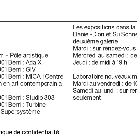
Les expositions dans la 
Daniel-Dion et Su Schne
deuxième galerie
Mardi : sur rendez-vou
ri - Pôle artistique
Mercredi au samedi : de 
01 Berri : Ada X
Jeudi : de midi à 19 h
01 Berri : GIV
01 Berri : MICA | Centre
Laboratoire nouveaux m
n en art contemporain à
Mardi au vendredi : de 10
Samedi au lundi : sur r
01 Berri : Studio 303
seulement
01 Berri : Turbine
r Supersystème
l’infolettre
itique de confidentialité