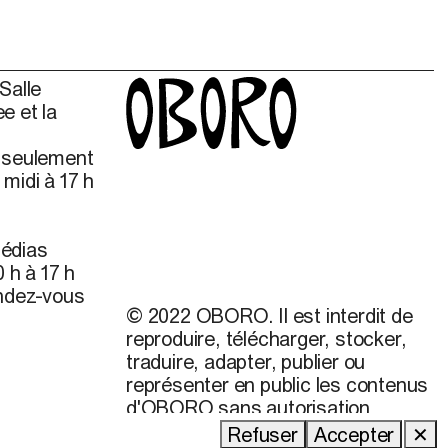
Salle
e et la
s seulement
midi à 17 h
édias
 h à 17 h
endez-vous
© 2022 OBORO. Il est interdit de
reproduire, télécharger, stocker,
traduire, adapter, publier ou
représenter en public les contenus
d'OBORO sans autorisation
préalable.
Refuser
Accepter
✕