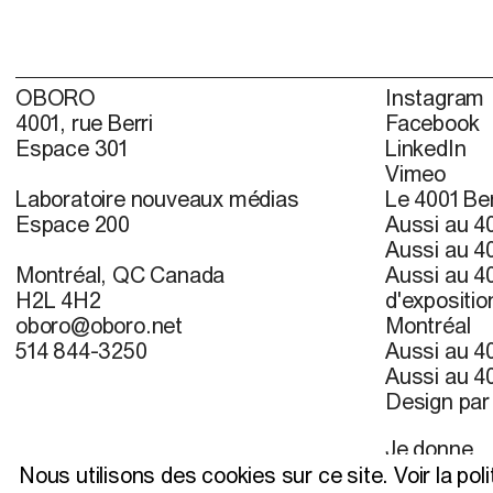
OBORO
Instagram
4001, rue Berri
Facebook
Espace 301
LinkedIn
Vimeo
Laboratoire nouveaux médias
Le 4001 Ber
Espace 200
Aussi au 40
Aussi au 40
Montréal, QC Canada
Aussi au 40
H2L 4H2
d'expositio
oboro@oboro.net
Montréal
514 844-3250
Aussi au 40
Aussi au 40
Design pa
Je donne
S’inscrire à 
Nous utilisons des cookies sur ce site.
Voir la pol