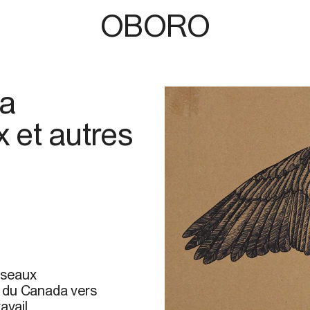
OBORO
ra
 et autres
oiseaux
e du Canada vers
avail