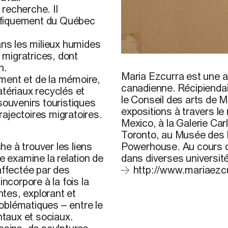
recherche. Il
ifiquement du Québec
ans les milieux humides
migratrices, dont
Maria Ezcurra,
Cormoran à 
n.
Maria Ezcurra est une a
ment et de la mémoire,
canadienne. Récipiendair
ériaux recyclés et
le Conseil des arts de M
souvenirs touristiques
expositions à travers l
rajectoires migratoires.
Mexico, à la Galerie Ca
Toronto, au Musée des b
Powerhouse. Au cours de
e à trouver les liens
dans diverses universit
e examine la relation de
http://www.mariaezc
affectée par des
ncorpore à la fois la
ntes, explorant et
problématiques – entre le
taux et sociaux.