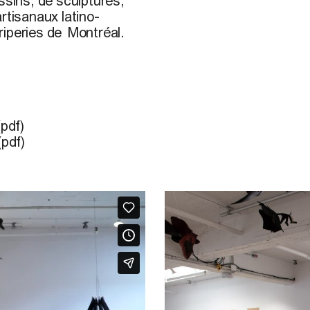
ssins, de sculptures,
artisanaux latino-
riperies de Montréal.
pdf)
pdf)