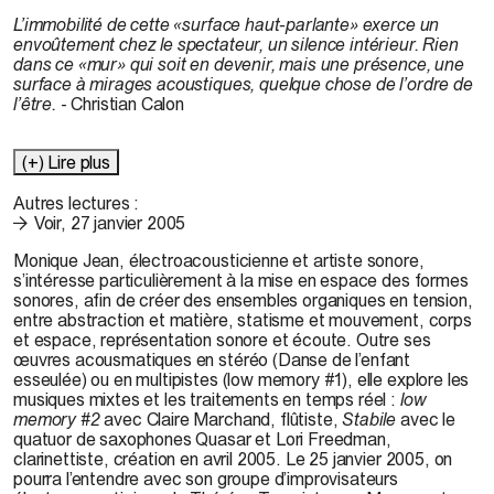
L’immobilité de cette «surface haut-parlante» exerce un
envoûtement chez le spectateur, un silence intérieur. Rien
dans ce «mur» qui soit en devenir, mais une présence, une
surface à mirages acoustiques, quelque chose de l’ordre de
l’être.
- Christian Calon
(+) Lire plus
Autres lectures :
Voir, 27 janvier 2005
Monique Jean, électroacousticienne et artiste sonore,
s’intéresse particulièrement à la mise en espace des formes
sonores, afin de créer des ensembles organiques en tension,
entre abstraction et matière, statisme et mouvement, corps
et espace, représentation sonore et écoute. Outre ses
œuvres acousmatiques en stéréo (Danse de l’enfant
esseulée) ou en multipistes (low memory #1), elle explore les
musiques mixtes et les traitements en temps réel :
low
memory #2
avec Claire Marchand, flûtiste,
Stabile
avec le
quatuor de saxophones Quasar et Lori Freedman,
clarinettiste, création en avril 2005. Le 25 janvier 2005, on
pourra l’entendre avec son groupe d’improvisateurs