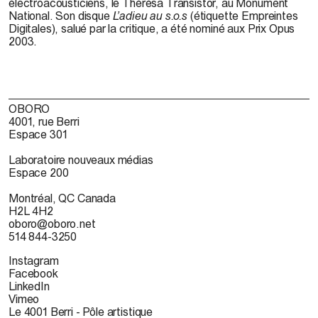
électroacousticiens, le Thérésa Transistor, au Monument
National. Son disque
L’adieu au s.o.s
(étiquette Empreintes
Digitales), salué par la critique, a été nominé aux Prix Opus
2003.
OBORO
4001, rue Berri
Espace 301
Laboratoire nouveaux médias
Espace 200
Montréal, QC Canada
H2L 4H2
oboro@oboro.net
514 844-3250
Instagram
Facebook
LinkedIn
Vimeo
Le 4001 Berri - Pôle artistique