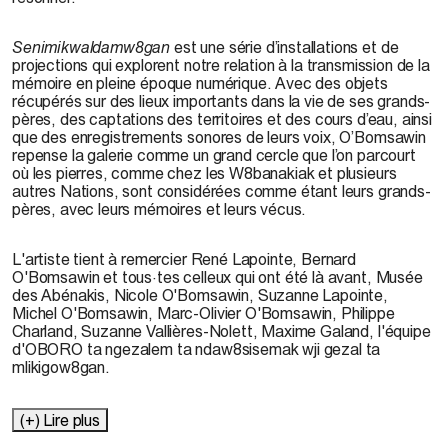
Senimikwaldamw8gan
est une série d’installations et de
projections qui explorent notre relation à la transmission de la
mémoire en pleine époque numérique. Avec des objets
récupérés sur des lieux importants dans la vie de ses grands-
pères, des captations des territoires et des cours d’eau, ainsi
que des enregistrements sonores de leurs voix, O’Bomsawin
repense la galerie comme un grand cercle que l’on parcourt
où les pierres, comme chez les W8banakiak et plusieurs
autres Nations, sont considérées comme étant leurs grands-
pères, avec leurs mémoires et leurs vécus.
L'artiste tient à remercier René Lapointe, Bernard
O'Bomsawin et tous·tes celleux qui ont été là avant, Musée
des Abénakis, Nicole O'Bomsawin, Suzanne Lapointe,
Michel O'Bomsawin, Marc-Olivier O'Bomsawin, Philippe
Charland, Suzanne Vallières-Nolett, Maxime Galand, l'équipe
d'OBORO ta ngezalem ta ndaw8sisemak wji gezal ta
mlikigow8gan.
(+) Lire plus