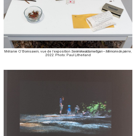
Mélanie O’Bomsawin, vue de l’exposition
Senimikwaldamw8gan – Mémoire de pierre
,
2022. Photo: Paul Litherland⁠