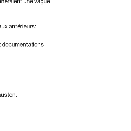
onneraient une vague
aux antérieurs:
 et documentations
austen.