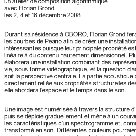
un atelier de composition algorithmique
avec Florian Grond
les 2, 4 et 16 décembre 2008
Durant sa résidence à OBORO, Florian Grond fer
les courbes de Peano afin de créer une installati
intéressantes puisque leur principale propriété e
linéaire à du contenu hautement dimensionnel. P
élaborera une installation combinant des représent
vie, sous forme vidéographique, et la question cl
soit la perspective centrale. La partie acoustique d
directement reliée aux propriétés structurelles d
elle abordera l’espace et le temps dans le son.
Une image est numérisée à travers la structure d
puis se déploie graduellement et mène à un coura
les caractéristiques d’un spectrogramme et, comm
transformé en son. Différentes couleurs pourraie