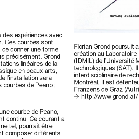
a des expériences avec
F. Grond,
Along the line
, E
on. Ces courbes sont
Florian Grond
poursuit a
st de donner une forme
création au Laboratoire
lus précisément, Grond
(IDMIL) de l’Université 
ations linéaires de la
technologiques (SAT). I
assique en beaux-arts,
interdisciplinaire de re
e l’installation sera
Montréal. Il est détente
es courbes de Peano ;
Franzens de Graz (Autri
http://www.grond.at/
’une courbe de Peano,
nt continu. Ce courant a
e tel, pourrait être
nt composer différents