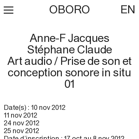
OBORO
EN
Anne-F Jacques
Stéphane Claude
Art audio / Prise de son et
conception sonore in situ
01
Date(s) :
10 nov 2012
11 nov 2012
24 nov 2012
25 nov 2012
Date d’inscription :
17 oct
au
8 nov 2012