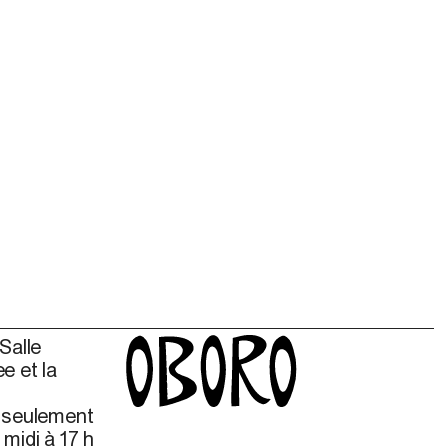
Salle
e et la
s seulement
midi à 17 h