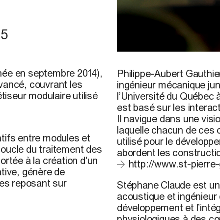
15
AJ. Cornell, 2015
ée en septembre 2014),
Philippe-Aubert Gauthi
vancé, couvrant les
ingénieur mécanique jun
tiseur modulaire utilisé
l’Université du Québec 
est basé sur les interac
Il navigue dans une visi
laquelle chacun de ces 
tifs entre modules et
utilisé pour le développ
boucle du traitement des
abordent les constructio
ortée à la création d'un
http://www.st-pierre
ative, génère de
les reposant sur
Stéphane Claude
est un
acoustique et ingénieur
développement et l’inté
physiologiques à des co