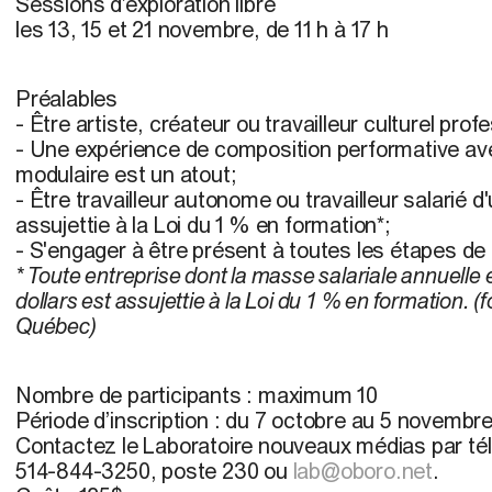
Sessions d’exploration libre
les 13, 15 et 21 novembre, de 11 h à 17 h
Préalables
- Être artiste, créateur ou travailleur culturel prof
- Une expérience de composition performative av
modulaire est un atout;
- Être travailleur autonome ou travailleur salarié 
assujettie à la Loi du 1 % en formation*;
- S'engager à être présent à toutes les étapes de 
*
Toute entreprise dont la masse salariale annuelle e
dollars est assujettie à la Loi du 1 % en formation. 
Québec)
Nombre de participants
: maximum 10
Période d’inscription
: du 7 octobre au 5 novembr
Contactez le Laboratoire nouveaux médias par télé
514-844-3250, poste 230 ou
lab@oboro.net
.