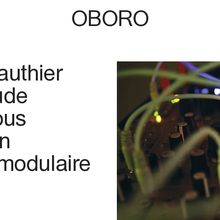
OBORO
authier
ude
ous
an
 modulaire