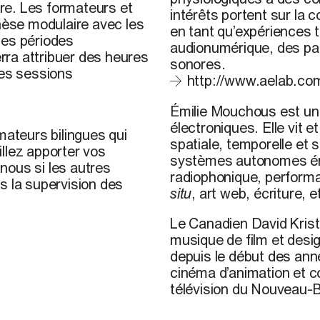
ire. Les formateurs et
intérêts portent sur la
thèse modulaire avec les
en tant qu’expériences t
des périodes
audionumérique, des pa
erra attribuer des heures
sonores.
des sessions
http://www.aelab.co
Émilie Mouchous
est une
électroniques. Elle vit e
mateurs bilingues qui
spatiale, temporelle et 
llez apporter vos
systèmes autonomes éme
nous si les autres
radiophonique, performa
s la supervision des
situ
, art web, écriture, e
Le Canadien
David Krist
musique de film et desig
s
depuis le début des anné
cinéma d’animation et 
télévision du Nouveau-