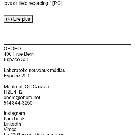
joys of field recording." [P.C]
(+) Lire plus
OBORO
4001, rue Berri
Espace 301
Laboratoire nouveaux médias
Espace 200
Montréal, QC Canada
H2L 4H2
oboro@oboro.net
514 844-3250
Instagram
Facebook
LinkedIn
Vimeo
Le 4001 Berri - Pôle artistique