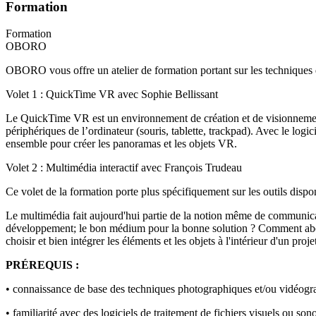
Formation
Formation
OBORO
OBORO vous offre un atelier de formation portant sur les techniques 
Volet 1 : QuickTime VR avec Sophie Bellissant
Le QuickTime VR est un environnement de création et de visionnement d
périphériques de l’ordinateur (souris, tablette, trackpad). Avec le l
ensemble pour créer les panoramas et les objets VR.
Volet 2 : Multimédia interactif avec François Trudeau
Ce volet de la formation porte plus spécifiquement sur les outils dispon
Le multimédia fait aujourd'hui partie de la notion même de communicati
développement; le bon médium pour la bonne solution ? Comment abord
choisir et bien intégrer les éléments et les objets à l'intérieur d'un pr
PRÉREQUIS :
• connaissance de base des techniques photographiques et/ou vidéogr
• familiarité avec des logiciels de traitement de fichiers visuels ou son