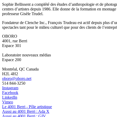
Sophie Bellissent a complété des études d’anthropologie et de photogr
centres d’artistes depuis 1986. Elle donne de la formation en montage 
professeur Gisèle Trudel.
Fondateur de Clenche Inc., François Trudeau est actif depuis plus d’
spectacles tant pour le milieu culturel que pour des clients de l’entrepr
OBORO
4001, rue Berri
Espace 301
Laboratoire nouveaux médias
Espace 200
Montréal, QC Canada
H2L 4H2
oboro@oboro.net
514 844-3250
Instagram
Facebook
LinkedIn
Vimeo
Le 4001 Berri - Pôle artistique
Aussi au 4001 Berri : Ada X
Aussi au 4001 Berri : GIV