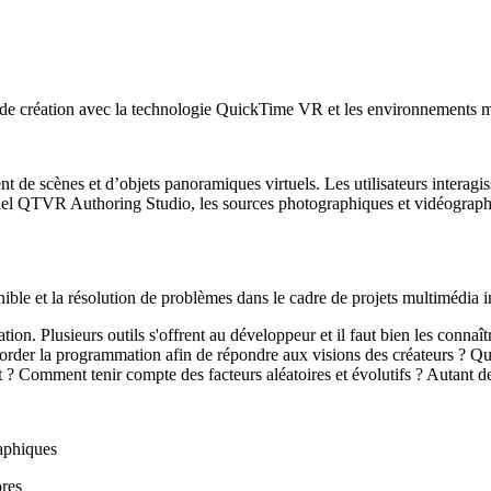
de création avec la technologie QuickTime VR et les environnements mult
e scènes et d’objets panoramiques virtuels. Les utilisateurs interagis
ogiciel QTVR Authoring Studio, les sources photographiques et vidéogra
ible et la résolution de problèmes dans le cadre de projets multimédia in
on. Plusieurs outils s'offrent au développeur et il faut bien les connaît
er la programmation afin de répondre aux visions des créateurs ? Que
ojet ? Comment tenir compte des facteurs aléatoires et évolutifs ? Autant d
aphiques
ores