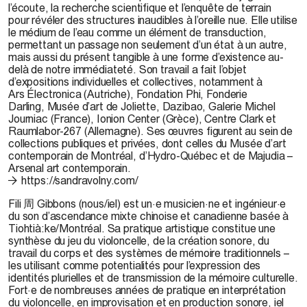
l’
écoute
, la recherche scientifique et l’
enquête
de terrain
pour
révéler
des structures inaudibles à l’oreille nue. Elle utilise
le médium de l’eau comme un élément de transduction,
permettant un passage non seulement d’un
état
à un autre,
mais aussi du
présent
tangible à une forme d’existence
au-
dela
̀ de notre
immédiatete
́. Son travail a fait l’objet
d’expositions individuelles et collectives, notamment à
Ars
Électronica
(Autriche), Fondation Phi, Fonderie
Darling,
Musée
d’art de Joliette, Dazibao, Galerie Michel
Journiac (France),
Ionion
Center (Grèce), Centre Clark et
Raumlabor-267 (Allemagne). Ses œuvres figurent au sein de
collections publiques et
privées
, dont celles du
Musée
d’art
contemporain de
Montréal
, d’
Hydro-Québec
et de
Majudia
–
Arsenal art contemporain.
https://sandravolny.com/
Fili 周 Gibbons (nous/iel) est un·e musicien·ne et ingénieur·e
du son d’ascendance mixte chinoise et canadienne basée à
Tiohtià:ke/Montréal. Sa pratique artistique constitue une
synthèse du jeu du violoncelle, de la création sonore, du
travail du corps et des systèmes de mémoire traditionnels –
les utilisant comme potentialités pour l’expression des
identités plurielles et de transmission de la mémoire culturelle.
Fort·e de nombreuses années de pratique en interprétation
du violoncelle, en improvisation et en production sonore, iel