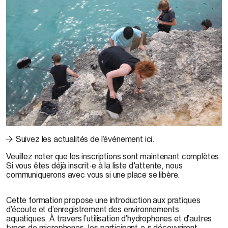
© Sandra Volny, Resound Kefalonia avec Sound and Space Research, Ionian
Suivez les actualités de l’événement ici.
Center for the Arts and Culture, 2018
Veuillez noter que les inscriptions sont maintenant complètes.
Si vous êtes déjà inscrit·e à la liste d'attente, nous
communiquerons avec vous si une place se libère.
Cette formation propose une introduction aux pratiques
d’écoute et d’enregistrement des environnements
aquatiques. À travers l’utilisation d’hydrophones et d’autres
types de microphones, les participant·e·s découvriront