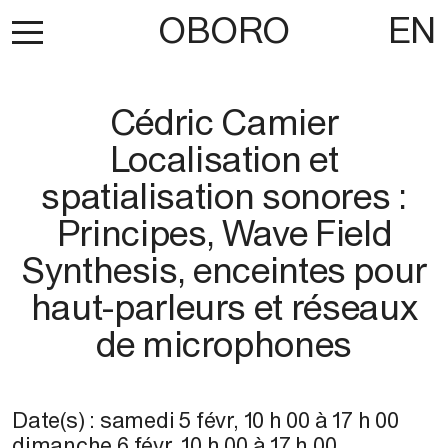
OBORO
EN
Cédric Camier
Localisation et
spatialisation sonores :
Principes, Wave Field
Synthesis, enceintes pour
haut-parleurs et réseaux
de microphones
Date(s) :
samedi 5 févr
,
10 h 00
à
17 h 00
dimanche 6 févr
,
10 h 00
à
17 h 00