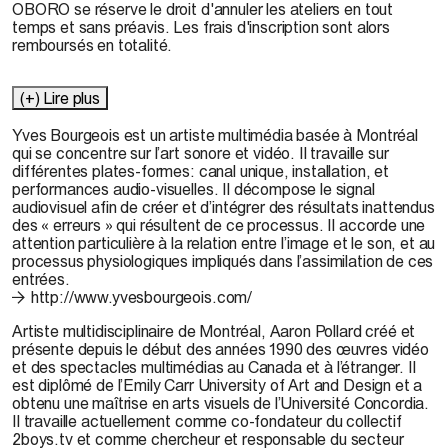
OBORO se réserve le droit d'annuler les ateliers en tout
temps et sans préavis. Les frais d'inscription sont alors
remboursés en totalité.
(+) Lire plus
Yves Bourgeois est un artiste multimédia basée à Montréal
qui se concentre sur ​​l’art sonore et vidéo. Il travaille sur
différentes plates-formes: canal unique, installation, et
performances audio-visuelles. Il décompose le signal
audiovisuel afin de créer et d’intégrer des résultats inattendus
des « erreurs » qui résultent de ce processus. Il accorde une
attention particulière à la relation entre l’image et le son, et au
processus physiologiques impliqués dans l’assimilation de ces
entrées.
http://www.yvesbourgeois.com/
Artiste multidisciplinaire de Montréal,
Aaron Pollard
créé et
présente depuis le début des années 1990 des œuvres vidéo
et des spectacles multimédias au Canada et à l’étranger. Il
est diplômé de l’Emily Carr University of Art and Design et a
obtenu une maîtrise en arts visuels de l’Université Concordia.
Il travaille actuellement comme co-fondateur du collectif
2boys.tv et comme chercheur et responsable du secteur