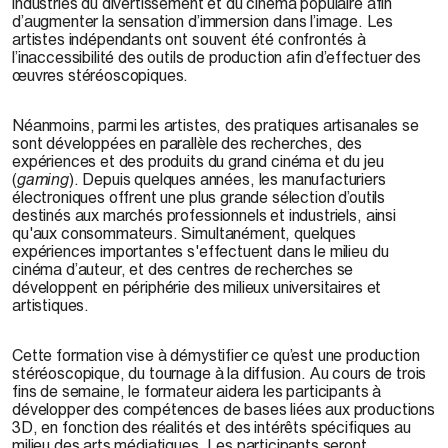
industries du divertissement et du cinéma populaire afin
d’augmenter la sensation d’immersion dans l’image. Les
artistes indépendants ont souvent été confrontés à
l’inaccessibilité des outils de production afin d’effectuer des
œuvres stéréoscopiques.
Néanmoins, parmi les artistes, des pratiques artisanales se
sont développées en parallèle des recherches, des
expériences et des produits du grand cinéma et du jeu
(
gaming
). Depuis quelques années, les manufacturiers
électroniques offrent une plus grande sélection d’outils
destinés aux marchés professionnels et industriels, ainsi
qu'aux consommateurs. Simultanément, quelques
expériences importantes s'effectuent dans le milieu du
cinéma d’auteur, et des centres de recherches se
développent en périphérie des milieux universitaires et
artistiques.
Cette formation vise à démystifier ce qu’est une production
stéréoscopique, du tournage à la diffusion. Au cours de trois
fins de semaine, le formateur aidera les participants à
développer des compétences de bases liées aux productions
3D, en fonction des réalités et des intérêts spécifiques au
milieu des arts médiatiques. Les participants seront