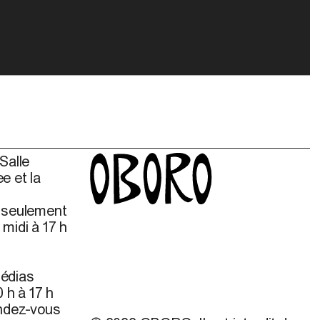
Salle
e et la
s seulement
midi à 17 h
édias
 h à 17 h
endez-vous