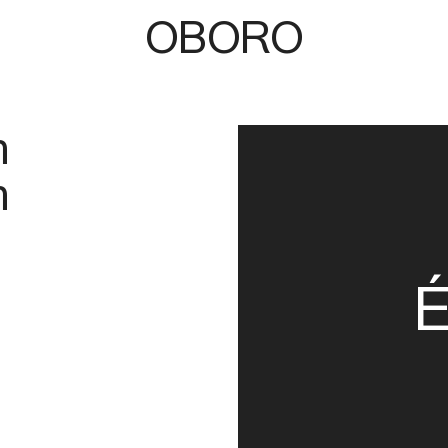
OBORO
n
n
É