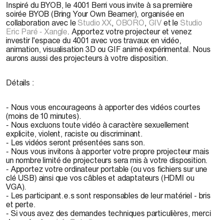
Inspiré du BYOB, le 4001 Berri vous invite à sa première
soirée BYOB (Bring Your Own Beamer), organisée en
collaboration avec le
Studio XX
,
OBORO
,
GIV
et le
Studio
Eric Paré - Xangle
. Apportez votre projecteur et venez
investir l'espace du 4001 avec vos travaux en vidéo,
animation, visualisation 3D ou GIF animé expérimental. Nous
aurons aussi des projecteurs à votre disposition.
Détails :
- Nous vous encourageons à apporter des vidéos courtes
(moins de 10 minutes).
- Nous excluons toute vidéo à caractère sexuellement
explicite, violent, raciste ou discriminant.
- Les vidéos seront présentées sans son.
- Nous vous invitons à apporter votre propre projecteur mais
un nombre limité de projecteurs sera mis à votre disposition.
- Apportez votre ordinateur portable (ou vos fichiers sur une
clé USB) ainsi que vos câbles et adaptateurs (HDMI ou
VGA).
- Les participant.e.s sont responsables de leur matériel - bris
et perte.
- Si vous avez des demandes techniques particulières, merci