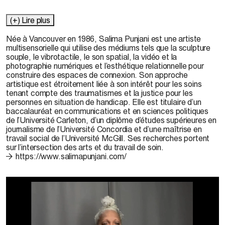
(+) Lire plus
Née à Vancouver en 1986, Salima
Punjani
est une artiste
multisensorielle qui utilise des médiums tels que la sculpture
souple, le
vibrotactile
, le son spatial, la vidéo et la
photographie numériques et l’esthétique relationnelle pour
construire des espaces de connexion. Son approche
artistique est étroitement liée à son intérêt pour les soins
tenant compte des traumatismes et la justice pour les
personnes en situation de handicap. Elle est titulaire d’un
baccalauréat en communications et en sciences politiques
de l’Université Carleton, d’un diplôme d’études supérieures en
journalisme de l’Université Concordia et d’une maîtrise en
travail social de l’Université McGill
.
S
es recherches port
e
nt
sur l’intersection des arts et du travail de soin
.
https://www.salimapunjani.com/