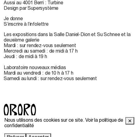
Aussi au 4001 Berri : Turbine
Design par Supersystème
Je donne
S’inscrire à l’infolettre
Les expositions dans la Salle Daniel-Dion et Su Schnee et la
deuxième galerie
Mardi : sur rendez-vous seulement
Mercredi au samedi : de midi à 17 h
Jeudi : de midi à 19 h
Laboratoire nouveaux médias
Mardi au vendredi : de 10 h à 17 h
Samedi au lundi : sur rendez-vous seulement
Nous utilisons des cookies sur ce site.
Voir la politique de
✕
© 2022 OBORO. Il est interdit de reproduire, télécharger,
confidentialité
stocker, traduire, adapter, publier ou représenter en public les
contenus d'OBORO sans autorisation préalable.