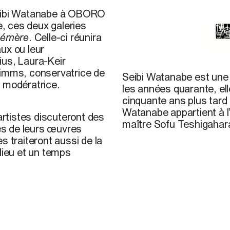
 Seibi Watanabe à OBORO
, ces deux galeries
hémère
. Celle-ci réunira
ux ou leur
ius, Laura-Keir
calligraphie : Suiha Hiroko
Simms, conservatrice de
Seibi
Watanabe
est
un
de modératrice.
les
années
quarante,
el
cinquante ans
plus tard
Watanabe
appartient
à
artistes discuteront des
maître
Sofu
Teshigahar
tés de leurs œuvres
s traiteront aussi de la
lieu et un temps