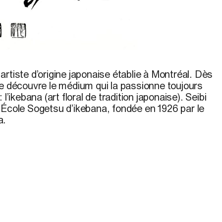
 Okata
e
artis
te d’origine japonaise
établie
à
Montréal. Dès
le
découvre
le
médium
qui
la passionne toujours
 :
l’ikebana
(art
floral de tradition
japonaise). Seibi
l’École S
ogetsu
d’ikebana, fondée
en
1926
par le
a.