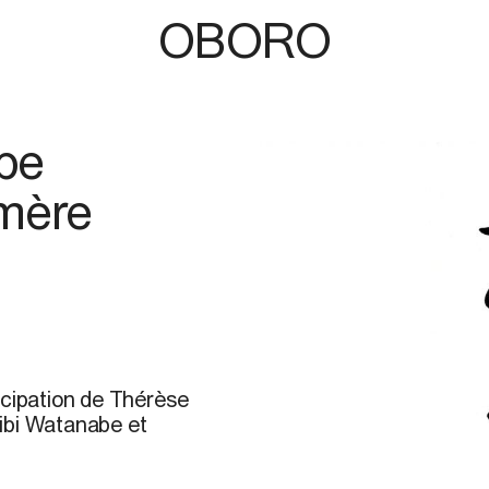
OBORO
be
mère
icipation de Thérèse
ibi Watanabe et