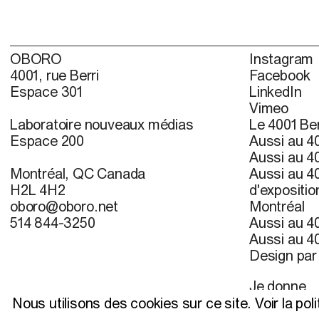
OBORO
Instagram
4001, rue Berri
Facebook
Espace 301
LinkedIn
Vimeo
Laboratoire nouveaux médias
Le 4001 Ber
Espace 200
Aussi au 40
Aussi au 40
Montréal, QC Canada
Aussi au 40
H2L 4H2
d'expositio
oboro@oboro.net
Montréal
514 844-3250
Aussi au 40
Aussi au 40
Design pa
Je donne
S’inscrire à 
Nous utilisons des cookies sur ce site.
Voir la pol