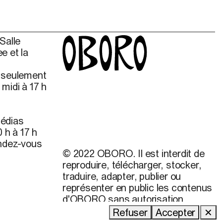
Salle
e et la
s seulement
midi à 17 h
édias
 h à 17 h
endez-vous
© 2022 OBORO. Il est interdit de
reproduire, télécharger, stocker,
traduire, adapter, publier ou
représenter en public les contenus
d'OBORO sans autorisation
préalable.
Refuser
Accepter
✕