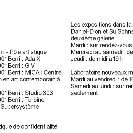
Les expositions dans la 
Daniel-Dion et Su Schne
deuxième galerie
Mardi : sur rendez-vou
ri - Pôle artistique
Mercredi au samedi : de 
01 Berri : Ada X
Jeudi : de midi à 19 h
01 Berri : GIV
01 Berri : MICA | Centre
Laboratoire nouveaux m
n en art contemporain à
Mardi au vendredi : de 10
Samedi au lundi : sur r
01 Berri : Studio 303
seulement
01 Berri : Turbine
r Supersystème
l’infolettre
itique de confidentialité