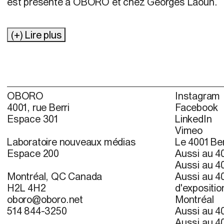
est présenté à OBORO et chez Georges Laoun.
(+) Lire plus
OBORO
Instagram
4001, rue Berri
Facebook
Espace 301
LinkedIn
Vimeo
Laboratoire nouveaux médias
Le 4001 Ber
Espace 200
Aussi au 40
Aussi au 40
Montréal, QC Canada
Aussi au 40
H2L 4H2
d'expositio
oboro@oboro.net
Montréal
514 844-3250
Aussi au 40
Aussi au 40