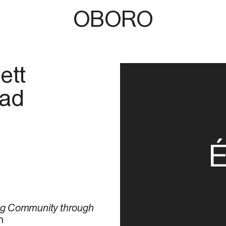
OBORO
ett
tad
É
ng Community through
h