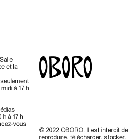
Salle
e et la
s seulement
midi à 17 h
édias
 h à 17 h
endez-vous
© 2022 OBORO. Il est interdit de
reproduire, télécharger, stocker,