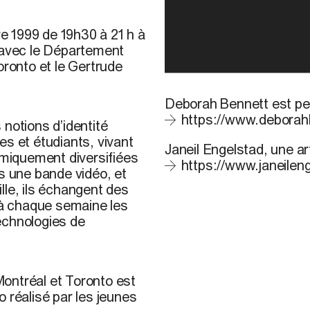
e 1999 de 19h30 à 21 h à
n avec le Département
oronto et le Gertrude
Deborah Bennett est pei
https://www.debora
notions d’identité
es et étudiants, vivant
Janeil Engelstad, une ar
miquement diversifiées
https://www.janeileng
ls une bande vidéo, et
ille, ils échangent des
à chaque semaine les
echnologies de
ontréal et Toronto est
 réalisé par les jeunes