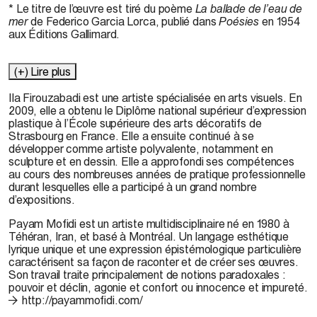
* Le titre de l’œuvre est tiré du poème
La ballade de l’eau de
mer
de Federico Garcia Lorca, publié dans
Poésies
en 1954
aux Éditions Gallimard.
(+) Lire plus
Ila Firouzabadi
est une artiste spécialisée en arts visuels. En
2009, elle a obtenu le Diplôme national supérieur d’expression
plastique à l’École supérieure des arts décoratifs de
Strasbourg en France. Elle a ensuite continué à se
développer comme artiste polyvalente, notamment en
sculpture et en dessin. Elle a approfondi ses compétences
au cours des nombreuses années de pratique professionnelle
durant lesquelles elle a participé à un grand nombre
d’expositions.
Payam Mofidi
est un artiste multidisciplinaire né en 1980 à
Téhéran, Iran, et basé à Montréal. Un langage esthétique
lyrique unique et une expression épistémologique particulière
caractérisent sa façon de raconter et de créer ses œuvres.
Son travail traite principalement de notions paradoxales :
pouvoir et déclin, agonie et confort ou innocence et impureté.
http://payammofidi.com/