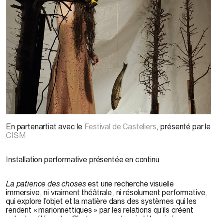
© Julie Desrosiers, vue de l’installation
La patience des choses
. Photo : Annick
En partenartiat avec le
Festival de Casteliers
, présenté par le
Larouche
CISM
Installation performative présentée en continu
La patience des choses
est une recherche visuelle
immersive, ni vraiment théâtrale, ni résolument performative,
qui explore l’objet et la matière dans des systèmes qui les
rendent « marionnettiques » par les relations qu’ils créent