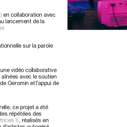
)
en collaboration avec
au lancement de la
es
Sylvaine Chassay and Mat
ionnelle sur la parole
 une vidéo collaborative
 aînées avec le soutien
de Geromin et l'appui de
elle, ce projet a été
ndes répétées des
rices II
, réalisés en
e d’artistes autogéré