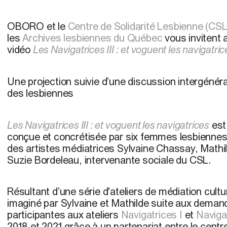
OBORO et le
Centre de Solidarité Lesbienne (CSL
les
Archives lesbiennes du Québec
vous invitent 
vidéo
Les Navigatrices III : et voguent les navigatric
Une projection suivie d’une discussion intergénérat
des lesbiennes
Les Navigatrices III : et voguent les navigatrices
est
conçue et concrétisée par six femmes lesbiennes
des artistes médiatrices Sylvaine Chassay, Mathil
Suzie Bordeleau, intervenante sociale du CSL.
Résultant d’une série d'ateliers de médiation cultur
imaginé par Sylvaine et Mathilde suite aux dema
participantes aux ateliers
Navigatrices I
et
Navigat
2018 et 2021 grâce à un partenariat entre le centr