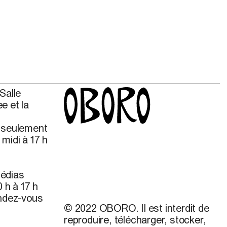
Salle
e et la
s seulement
midi à 17 h
édias
 h à 17 h
endez-vous
© 2022 OBORO. Il est interdit de
reproduire, télécharger, stocker,