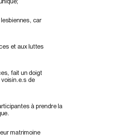
 unique;
 lesbiennes, car
ces et aux luttes
es, fait un doigt
 voisin.e.s de
articipantes à prendre la
ique.
 leur matrimoine