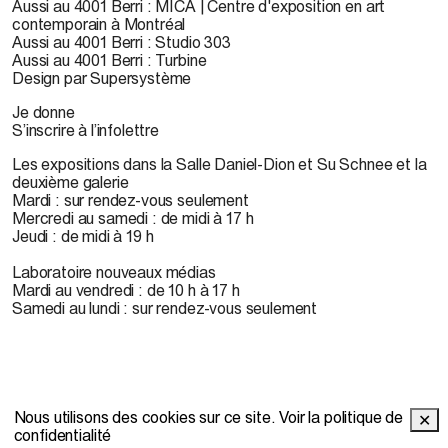
Aussi au 4001 Berri : MICA | Centre d'exposition en art
contemporain à Montréal
Aussi au 4001 Berri : Studio 303
Aussi au 4001 Berri : Turbine
Design par Supersystème
Je donne
S’inscrire à l’infolettre
Les expositions dans la Salle Daniel-Dion et Su Schnee et la
deuxième galerie
Mardi : sur rendez-vous seulement
Mercredi au samedi : de midi à 17 h
Jeudi : de midi à 19 h
Laboratoire nouveaux médias
Mardi au vendredi : de 10 h à 17 h
Samedi au lundi : sur rendez-vous seulement
Nous utilisons des cookies sur ce site.
Voir la politique de
✕
© 2022 OBORO. Il est interdit de reproduire, télécharger,
confidentialité