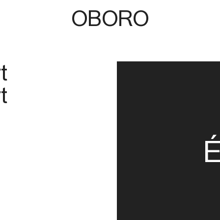
OBORO
t
t
É