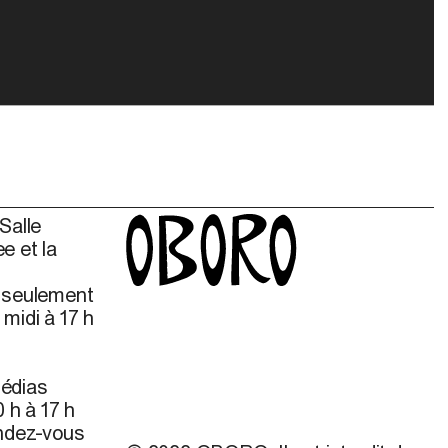
Salle
e et la
s seulement
midi à 17 h
édias
 h à 17 h
endez-vous