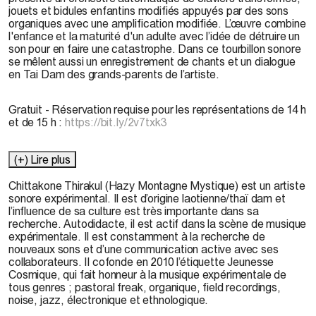
jouets et bidules enfantins modifiés appuyés par des sons
organiques avec une amplification modifiée. L’œuvre combine
l'enfance et la maturité d'un adulte avec l’idée de détruire un
son pour en faire une catastrophe. Dans ce tourbillon sonore
se mêlent aussi un enregistrement de chants et un dialogue
en Tai Dam des grands-parents de l’artiste.
Gratuit - Réservation requise pour les représentations de 14 h
et de 15 h
:
https://bit.ly/2v7txk3
(+) Lire plus
Chittakone Thirakul
(Hazy Montagne Mystique) est un artiste
sonore expérimental. Il est d’origine laotienne/thaï dam et
l’influence de sa culture est très importante dans sa
recherche. Autodidacte, il est actif dans la scène de musique
expérimentale. Il est constamment à la recherche de
nouveaux sons et d’une communication active avec ses
collaborateurs. Il cofonde en 2010 l’étiquette Jeunesse
Cosmique, qui fait honneur à la musique expérimentale de
tous genres ; pastoral freak, organique, field recordings,
noise, jazz, électronique et ethnologique.