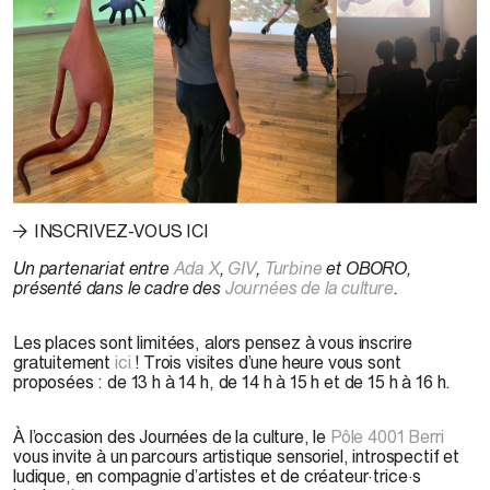
©
Sarah Wendt + Pascal Dufaux, vue de l’exposition
Études Ectoplasmiques
à
INSCRIVEZ-VOUS ICI
l’Écart, 2023 / © Tricia Enns, atelier
Créer ensemble un paysage d’objets de soin
. Photo
: Stéphanie Lagueux, 2025 / © GIV,
La memoria de las frutas (Diáspora
) de Claudia
Claremi
Un partenariat entre
Ada X
,
GIV
,
Turbine
et OBORO,
présenté dans le cadre des
Journées de la culture
.
Les places sont limitées, alors pensez à vous inscrire
gratuitement
ici
! Trois visites d’une heure vous sont
proposées : de 13 h à 14 h, de 14 h à 15 h et de 15 h à 16 h.
À l’occasion des Journées de la culture, le
Pôle 4001 Berri
vous invite à un parcours artistique sensoriel, introspectif et
ludique, en compagnie d’artistes et de créateur·trice·s