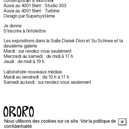
contemporain à Montréal
Aussi au 4001 Berri : Studio 303
Aussi au 4001 Berri : Turbine
Design par Supersystème
Je donne
S’inscrire à l’infolettre
Les expositions dans la Salle Daniel-Dion et Su Schnee et la
deuxième galerie
Mardi : sur rendez-vous seulement
Mercredi au samedi : de midi à 17 h
Jeudi : de midi à 19 h
Laboratoire nouveaux médias
Mardi au vendredi : de 10 h à 17 h
Samedi au lundi : sur rendez-vous seulement
Nous utilisons des cookies sur ce site.
Voir la politique de
✕
© 2022 OBORO. Il est interdit de reproduire, télécharger,
confidentialité