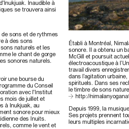
d'Inukjuak. Inaudible à
iques se trouvera ainsi
 de sons et de rythmes
© N. Yoganathan, 2009
tre à des sons
Établi à Montréal,
Nimal
 sons naturels et les
sonore. Il a obtenu un b
 comme le chant de gorge
McGill et poursuit actu
ges sonores naturels.
électroacoustique à l’Un
travail divers enregistr
dans l’agitation urbain
voir une bourse du
spirituels. Dans ses rec
 programme du Conseil
le timbre de sons nature
ration avec l'Institut
http://nimalanyogan
 mois de juillet et
es à Inukjuak, au
Depuis 1999, la musiqu
nement sonore pour mieux
Ses projets prennent to
tidienne des Inuits.
leurs multiples incarnat
rels, comme le vent et