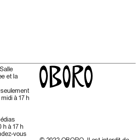
Salle
e et la
s seulement
midi à 17 h
édias
 h à 17 h
endez-vous
© 2022 OBORO. Il est interdit de