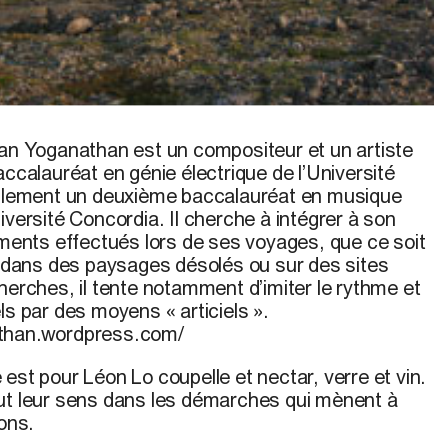
an Yoganathan
est un compositeur et un artiste
accalauréat en génie électrique de l’Université
ellement un deuxième baccalauréat en musique
iversité Concordia. Il cherche à intégrer à son
ements effectués lors de ses voyages, que ce soit
e, dans des paysages désolés ou sur des sites
herches, il tente notamment d’imiter le rythme et
ls par des moyens « articiels ».
athan.wordpress.com/
e est pour
Léon Lo
coupelle et nectar, verre et vin.
ut leur sens dans les démarches qui mènent à
ions.