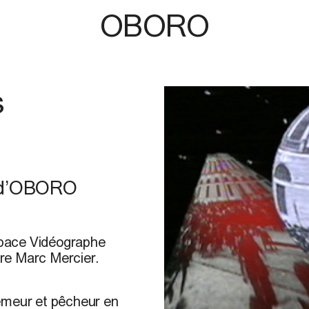
OBORO
s
s d’OBORO
space Vidéographe
e Marc Mercier.
emeur et pêcheur en