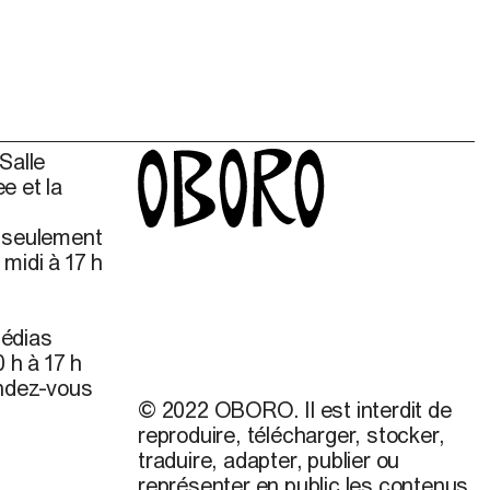
Salle
e et la
s seulement
midi à 17 h
édias
 h à 17 h
endez-vous
© 2022 OBORO. Il est interdit de
reproduire, télécharger, stocker,
traduire, adapter, publier ou
représenter en public les contenus