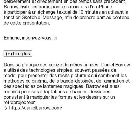
délibérément et directement en ces temps sans précédent,
Barrow invite les participant.e.s muni.e.s d'un iPhone
à participer à un échange textuel de 10 minutes en utilisant la
fonction Sketch d'iMessage, afin de prendre part au contenu
de cette présentation.
En ligne, inscrivez-vous
ici
(+) Lire plus
Dans sa pratique des quinze dernières années, Daniel Barrow
a
utili
s
é des technologies simples, souvent passées de
mode, pour présenter des récits
picturaux
qui combinent les
méthodes du cinéma, de la bande-dessinée, de l’animation et
des spectacles de lanternes magiques. Barrow est
aussi
re
connu pour s
es
adaptation
s
de
bandes
-dessinées,
consistant à manipuler les formes et les dessins sur un
rétroprojecteur.
https://danielbarrow.com/