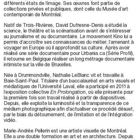
différents états de l’image. Ses œuvres font partie de
collections privées et publiques, dont celle du Musée d’art
contemporain de Montréal.
Natif de Trois-Rivières,
David Dufresne-Denis
a étudié la
science, le théâtre et la scénarisation avant de s’intéresser
au journalisme et au documentaire. Le mouvement Kino lui a
permis d’accroître ses connaissances du métier, l’amenant à
voyager en Europe où il approfondit sa culture. Après avoir
réalisé une série documentaire pour Urbania.ca (Série Profil),
il retourne en Belgique réaliser un long métrage documentaire
intimiste sur la ville de Bruxelles.
Née à Drummondville,
Nathalie LeBlanc
vit et travaille à
Baie-Saint-Paul. Titulaire d’un baccalauréat en arts visuels et
médiatiques de l’Université Laval, elle a participé en 2011 à
l’exposition collective
En Prolongation
, où elle présente pour
la première fois son travail réalisé à partir de diapositives.
Depuis, elle exploite la luminosité et la transparence de ce
médium photographique afin d’actualiser ce procédé désuet,
par le biais du détournement, de l’imitation et de l’intégration
vidéo.
Marie-Andrée Pellerin
est une artiste visuelle de Montréal.
Elle a une double formation en art et en architecture. Depuis