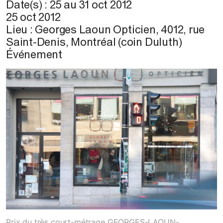
Date(s) :
25
au
31 oct 2012
25 oct 2012
Lieu :
Georges Laoun Opticien, 4012, rue
Saint-Denis, Montréal (coin Duluth)
Événement
© A. Tremblay, 2010
Prix du très court-métrage GEORGES-LAOUN-