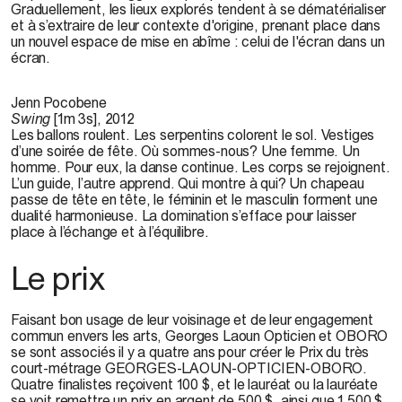
Graduellement, les lieux explorés tendent à se dématérialiser
et à s’extraire de leur contexte d'origine, prenant place dans
un nouvel espace de mise en abîme : celui de l'écran dans un
écran.
Jenn Pocobene
Swing
[1m 3s], 2012
Les ballons roulent. Les serpentins colorent le sol. Vestiges
d’une soirée de fête. Où sommes-nous? Une femme. Un
homme. Pour eux, la danse continue. Les corps se rejoignent.
L’un guide, l’autre apprend. Qui montre à qui? Un chapeau
passe de tête en tête, le féminin et le masculin forment une
dualité harmonieuse. La domination s’efface pour laisser
place à l’échange et à l’équilibre.
Le prix
Faisant bon usage de leur voisinage et de leur engagement
commun envers les arts, Georges Laoun Opticien et OBORO
se sont associés il y a quatre ans pour créer le Prix du très
court-métrage GEORGES-LAOUN-OPTICIEN-OBORO.
Quatre finalistes reçoivent 100 $, et le lauréat ou la lauréate
se voit remettre un prix en argent de 500 $, ainsi que 1 500 $