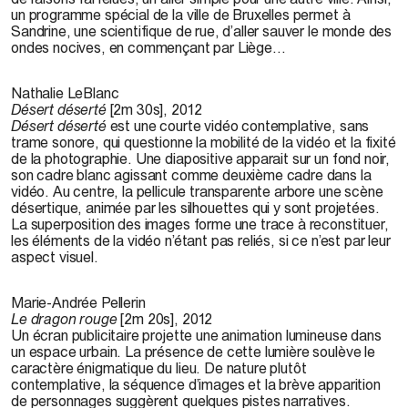
un programme spécial de la ville de Bruxelles permet à
Sandrine, une scientifique de rue, d’aller sauver le monde des
ondes nocives, en commençant par Liège…
Nathalie LeBlanc
Désert déserté
[2m 30s], 2012
Désert déserté
est une courte vidéo contemplative, sans
trame sonore, qui questionne la mobilité de la vidéo et la fixité
de la photographie. Une diapositive apparait sur un fond noir,
son cadre blanc agissant comme deuxième cadre dans la
vidéo. Au centre, la pellicule transparente arbore une scène
désertique, animée par les silhouettes qui y sont projetées.
La superposition des images forme une trace à reconstituer,
les éléments de la vidéo n’étant pas reliés, si ce n’est par leur
aspect visuel.
Marie-Andrée Pellerin
Le dragon rouge
[2m 20s], 2012
Un écran publicitaire projette une animation lumineuse dans
un espace urbain. La présence de cette lumière soulève le
caractère énigmatique du lieu. De nature plutôt
contemplative, la séquence d’images et la brève apparition
de personnages suggèrent quelques pistes narratives.