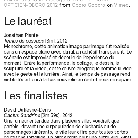
OPTICIEN-OBORO 2012
from
Oboro Goboro
on
Vimeo
.
Le lauréat
Jonathan Plante
Temps de passage
[3m], 2012
Monochrome, cette animation image par image fut réalisée
dans un espace blanc avec du ruban adhésif transparent. Le
scénario est improvisé et découle de l’expérience du
moment. Entre la performance, le collage, le dessin, la
sculpture et la vidéo, cette œuvre allégorique nomme le vide
avec le geste et la lumière. Ainsi, le temps de passage rend
visible l’écart qui à la fois nous relie au réel et nous en sépare.
Les finalistes
David Dufresne-Denis
Cactus Sandrine
[2m 59s], 2012
Une rumeur entendue dans plusieurs villes voudrait que
parfois, devant une surpopulation de clochards ou de
personnages itinérants, la ville leur offre pour toutes sortes
de raisons farfelues, un aller simple pour une autre ville. Ainsi,