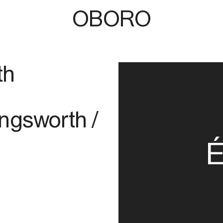
OBORO
th
ngsworth /
É