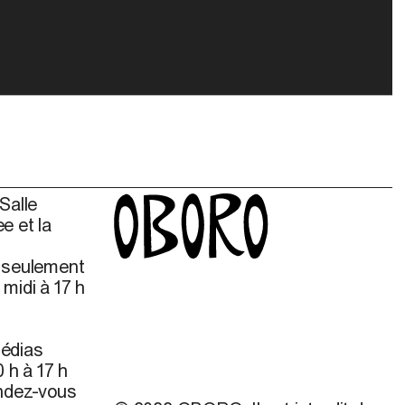
Salle
e et la
s seulement
midi à 17 h
édias
 h à 17 h
endez-vous