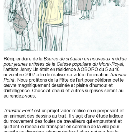
Transfer Point, video stills © J. Lin, 2007
Récipiendaire de la
Bourse de création en nouveaux médias
pour jeunes artistes de la Caisse populaire du Mont-Royal
,
l’artiste Jenny Lin était en résidence à OBORO du 5 au 16
novembre 2007 afin de réaliser sa vidéo d’animation
Transfer
Point
. Nous profitons de la Fête de l’art pour célébrer cette
œuvre magnifiquement dessinée et pleine d’humour et
d’intelligence. Chocolat chaud et autres surprises seront au
au rendez-vous.
Transfer Point
est un projet vidéo réalisé en superposant et
en animant des dessins au trait. Il s’agit d’une étude ludique
du mouvement des foules de travailleurs qui empruntent et
quittent le réseau de transport en commun de la ville pour
ensuite se disperser, chacun rentrant chez-soi une fois la