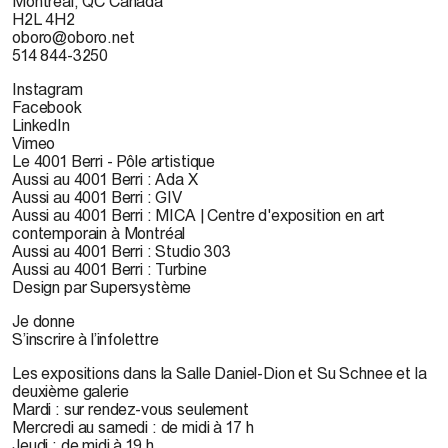
Montréal, QC Canada
H2L 4H2
oboro@oboro.net
514 844-3250
Instagram
Facebook
LinkedIn
Vimeo
Le 4001 Berri - Pôle artistique
Aussi au 4001 Berri : Ada X
Aussi au 4001 Berri : GIV
Aussi au 4001 Berri : MICA | Centre d'exposition en art
contemporain à Montréal
Aussi au 4001 Berri : Studio 303
Aussi au 4001 Berri : Turbine
Design par Supersystème
Je donne
S’inscrire à l’infolettre
Les expositions dans la Salle Daniel-Dion et Su Schnee et la
deuxième galerie
Mardi : sur rendez-vous seulement
Mercredi au samedi : de midi à 17 h
Jeudi : de midi à 19 h