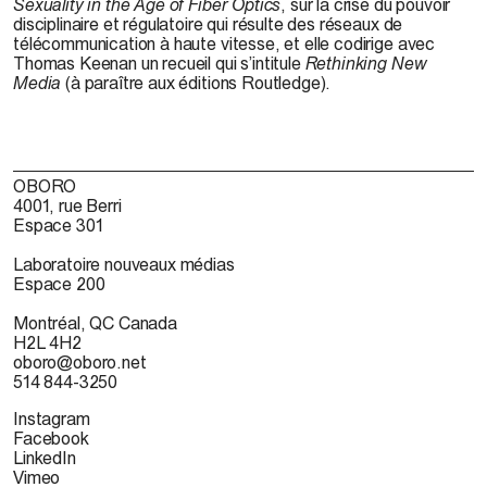
Sexuality in the Age of Fiber Optics
, sur la crise du pouvoir
disciplinaire et régulatoire qui résulte des réseaux de
télécommunication à haute vitesse, et elle codirige avec
Thomas Keenan un recueil qui s’intitule
Rethinking New
Media
(à paraître aux éditions Routledge).
OBORO
4001, rue Berri
Espace 301
Laboratoire nouveaux médias
Espace 200
Montréal, QC Canada
H2L 4H2
oboro@oboro.net
514 844-3250
Instagram
Facebook
LinkedIn
Vimeo