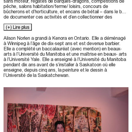
sans moteur, régates de barques-dragons, compétitions de
pêche, salons habitation/ferme/ loisirs, concours de
bûcherons et d’horticulture, et encans de bétail – dans le but
de documenter ces activités et d’en collectionner des
images. Au printemps, je suis allée à La Trinité pour voir de
(+) Lire plus
mes yeux le carnaval antillais et y participer, et j’y suis
retournée l’été dernier pour une résidence de deux mois.
Alison Norlen a grandi à Kenora en Ontario. Elle a déménagé
à Winnipeg à l’âge de dix-sept ans et est devenue barbier.
Elle a complété un baccalauréat (avec mention) en beaux-
arts à l’Université du Manitoba et une maîtrise en beaux- arts
à l’Université Yale. Elle a enseigné à l’Université du Manitoba
pendant dix ans avant de s’installer à Saskatoon où elle
enseigne, depuis cinq ans, la peinture et le dessin à
l’Université de la Saskatchewan.