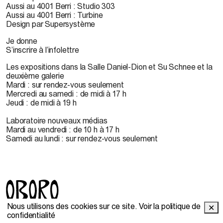
Aussi au 4001 Berri : Studio 303
Aussi au 4001 Berri : Turbine
Design par Supersystème
Je donne
S’inscrire à l’infolettre
Les expositions dans la Salle Daniel-Dion et Su Schnee et la
deuxième galerie
Mardi : sur rendez-vous seulement
Mercredi au samedi : de midi à 17 h
Jeudi : de midi à 19 h
Laboratoire nouveaux médias
Mardi au vendredi : de 10 h à 17 h
Samedi au lundi : sur rendez-vous seulement
Nous utilisons des cookies sur ce site.
Voir la politique de
✕
© 2022 OBORO. Il est interdit de reproduire, télécharger,
confidentialité