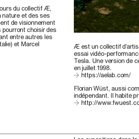
urs du collectif Æ,
a nature et des ses
ment de visionnement
s pourront choisir des
ant entre autres les
Æ, still form the installati
alie) et Marcel
Æ est un collectif d’art
essai vidéo-performance
Tesla. Une version de c
en juillet 1998.
https://aelab.com/
Florian Wüst, aussi com
indépendant. Il habite 
http://www.fwuest.c