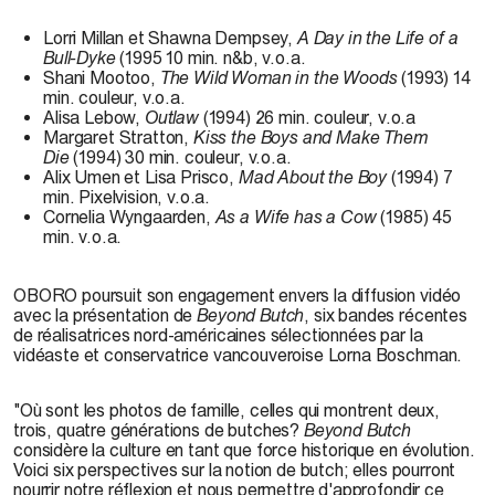
Lorri Millan et Shawna Dempsey,
A Day in the Life of a
Bull-Dyke
(1995 10 min. n&b, v.o.a.
Shani Mootoo,
The Wild Woman in the Woods
(1993) 14
min. couleur, v.o.a.
Alisa Lebow,
Outlaw
(1994) 26 min. couleur, v.o.a
Margaret Stratton,
Kiss the Boys and Make Them
Die
(1994) 30 min. couleur, v.o.a.
Alix Umen et Lisa Prisco,
Mad About the Boy
(1994) 7
min. Pixelvision, v.o.a.
Cornelia Wyngaarden,
As a Wife has a Cow
(1985) 45
min. v.o.a.
OBORO poursuit son engagement envers la diffusion vidéo
avec la présentation de
Beyond Butch
, six bandes récentes
de réalisatrices nord-américaines sélectionnées par la
vidéaste et conservatrice vancouveroise Lorna Boschman.
"Où sont les photos de famille, celles qui montrent deux,
trois, quatre générations de butches?
Beyond Butch
considère la culture en tant que force historique en évolution.
Voici six perspectives sur la notion de butch; elles pourront
nourrir notre réflexion et nous permettre d'approfondir ce