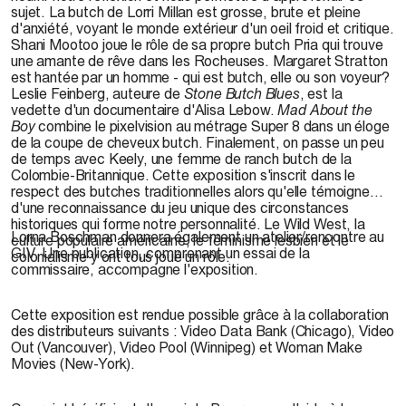
sujet. La butch de Lorri Millan est grosse, brute et pleine
d'anxiété, voyant le monde extérieur d'un oeil froid et critique.
Shani Mootoo joue le rôle de sa propre butch Pria qui trouve
une amante de rêve dans les Rocheuses. Margaret Stratton
est hantée par un homme - qui est butch, elle ou son voyeur?
Leslie Feinberg, auteure de
Stone Butch Blues
, est la
vedette d'un documentaire d'Alisa Lebow.
Mad About the
Boy
combine le pixelvision au métrage Super 8 dans un éloge
de la coupe de cheveux butch. Finalement, on passe un peu
de temps avec Keely, une femme de ranch butch de la
Colombie-Britannique. Cette exposition s'inscrit dans le
respect des butches traditionnelles alors qu'elle témoigne
d'une reconnaissance du jeu unique des circonstances
historiques qui forme notre personnalité. Le Wild West, la
Lorna Boschman donnera également un atelier/rencontre au
culture populaire américaine, le féminisme lesbien et le
GIV. Une publication, comprenant un essai de la
colonialisme y ont tous joué un rôle.
commissaire, accompagne l'exposition.
Cette exposition est rendue possible grâce à la collaboration
des distributeurs suivants : Video Data Bank (Chicago), Video
Out (Vancouver), Video Pool (Winnipeg) et Woman Make
Movies (New-York).