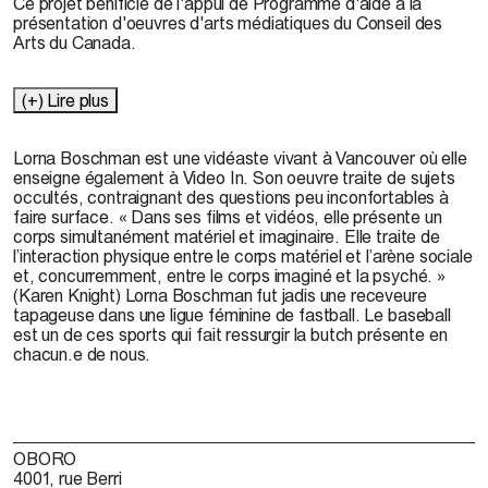
Ce projet bénificie de l'appui de Programme d'aide à la
présentation d'oeuvres d'arts médiatiques du Conseil des
Arts du Canada.
(+) Lire plus
Lorna Boschman est une vidéaste vivant à Vancouver où elle
enseigne également à Video In. Son oeuvre traite de sujets
occultés, contraignant des questions peu inconfortables à
faire surface. « Dans ses films et vidéos, elle présente un
corps simultanément matériel et imaginaire. Elle traite de
l’interaction physique entre le corps matériel et l’arène sociale
et, concurremment, entre le corps imaginé et la psyché. »
(Karen Knight) Lorna Boschman fut jadis une receveure
tapageuse dans une ligue féminine de fastball. Le baseball
est un de ces sports qui fait ressurgir la butch présente en
chacun.e de nous.
OBORO
4001, rue Berri