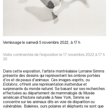
Lorraine Simms,
Hippo Amphibias, AMNH # 70019 (Hippo pelvis, no data)
, 2021. Photo :
Vernissage le samedi 5 novembre 2022, à 17 h
Paul Litherland
Visite commentée de l'exposition le 17 novembre 2022 à 17 h
30
Dans cette exposition, l'artiste montréalaise Lorraine Simms
présente des dessins qui représentent les ombres portées
d'os et de peaux d'animaux. Ces images-esprits, ou
Eidolons
, offrent une représentation inattendue et
surprenante du monde naturel. Se basant sur ses recherches
effectuées au département de mammalogie du Musée
américain d'histoire naturelle à New York, Simms se
concentre sur les animaux dits en voie de disparition ou
vulnérables. Baleines, ours polaires et éléphants ne sont que