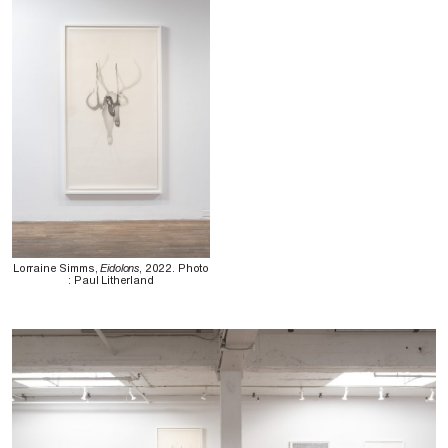
Lorraine Simms,
Eidolons
, 2022. Photo
: Paul Litherland