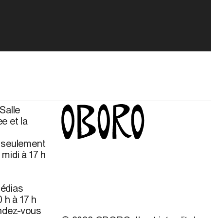
Salle
e et la
s seulement
midi à 17 h
édias
 h à 17 h
endez-vous