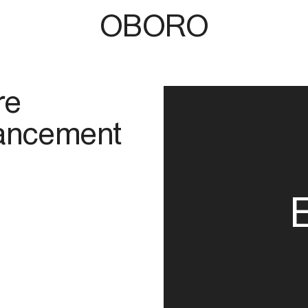
OBORO
re
lancement